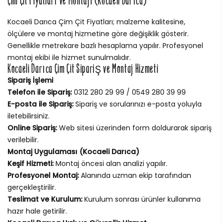
Çim Çit Fiyatları ve Montajı (Kocaeli Darıca)
Kocaeli Darıca Çim Çit Fiyatları; malzeme kalitesine,
ölçülere ve montaj hizmetine göre değişiklik gösterir.
Genellikle metrekare bazlı hesaplama yapılır. Profesyonel
montaj ekibi ile hizmet sunulmalıdır.
Kocaeli Darıca Çim Çit Sipariş ve Montaj Hizmeti
Sipariş İşlemi
Telefon ile Sipariş:
0312 280 29 99 / 0549 280 39 99
E-posta ile Sipariş:
Sipariş ve sorularınızı e-posta yoluyla
iletebilirsiniz.
Online Sipariş:
Web sitesi üzerinden form doldurarak sipariş
verilebilir.
Montaj Uygulaması (Kocaeli Darıca)
Keşif Hizmeti:
Montaj öncesi alan analizi yapılır.
Profesyonel Montaj:
Alanında uzman ekip tarafından
gerçekleştirilir.
Teslimat ve Kurulum:
Kurulum sonrası ürünler kullanıma
hazır hale getirilir.