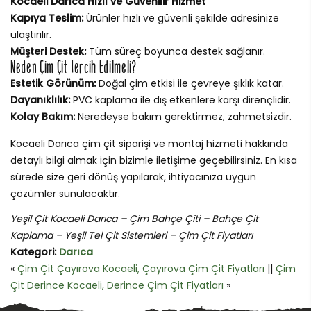
Kocaeli Darıca Hızlı ve Güvenilir Hizmet
Kapıya Teslim:
Ürünler hızlı ve güvenli şekilde adresinize
ulaştırılır.
Müşteri Destek:
Tüm süreç boyunca destek sağlanır.
Neden Çim Çit Tercih Edilmeli?
Estetik Görünüm:
Doğal çim etkisi ile çevreye şıklık katar.
Dayanıklılık:
PVC kaplama ile dış etkenlere karşı dirençlidir.
Kolay Bakım:
Neredeyse bakım gerektirmez, zahmetsizdir.
Kocaeli Darıca çim çit siparişi ve montaj hizmeti hakkında
detaylı bilgi almak için bizimle iletişime geçebilirsiniz. En kısa
sürede size geri dönüş yapılarak, ihtiyacınıza uygun
çözümler sunulacaktır.
Yeşil Çit Kocaeli Darıca – Çim Bahçe Çiti – Bahçe Çit
Kaplama – Yeşil Tel Çit Sistemleri – Çim Çit Fiyatları
Kategori:
Darıca
«
Çim Çit Çayırova Kocaeli, Çayırova Çim Çit Fiyatları
||
Çim
Çit Derince Kocaeli, Derince Çim Çit Fiyatları
»