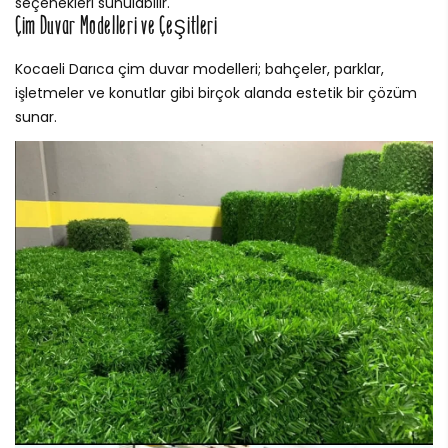
seçenekleri sunulabilir.
Çim Duvar Modelleri ve Çeşitleri
Kocaeli Darıca çim duvar modelleri; bahçeler, parklar,
işletmeler ve konutlar gibi birçok alanda estetik bir çözüm
sunar.