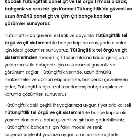
Kocaeli Tütünçiftlik panel çit ve tel örgü firması olarak,
bahçeniz ve araziniz için Kocaeli Tütünçiftlik’de güvenli ve
uzun ömürlü panel çit ve Çim Çit bahçe kapıları
çözümler sunuyoruz.
Tütünçiftlik'da güvenli, estetik ve dayanıklı
Tütünçiftlik tel
örgü ve çit sistemleri
ile bahçe kapıları arayışında olanlar
için ideal çözümler sunuyoruz.
Tütünçiftlik tel örgü ve çit
sistemlerinden
modern çit tasarımlarına kadar geniş ürün
yelpazemiz ile bahçeniz için mükemmel güvenlik ve
görünüm sağlar. Tütünçiftlik yerinde, uzun ömürlü
malzemeler ve uzman ekiplerimizle, bahçenizi çevreleyen
çitler, Tütünçiftlik için özel tasarlanmış bahçe kapıları ve
koruma çözümleri sunuyoruz.
Tütünçiftlik'daki çeşitli ihtiyaçlarınıza uygun fiyatlarla kaliteli
Tütünçiftlik tel örgü ve çit sistemleri
ile bahçe kapıları ile
yaşam alanlarınızı daha güvenli ve şık hale getirebilirsiniz.
Tütünçiftlik, bahçeniz için farklı model ve renk
seçenekleriyle ihtiyacınıza uygun ürünlerimizi keşfedin.