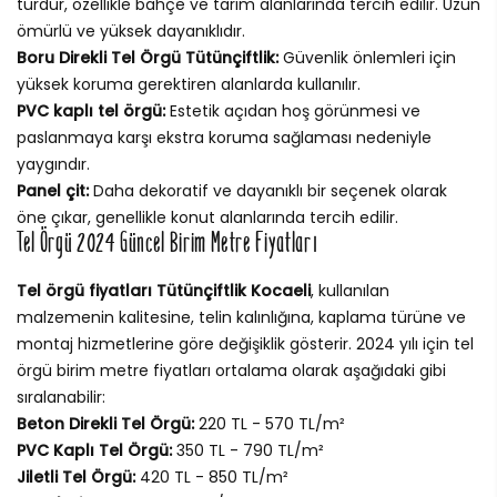
türdür, özellikle bahçe ve tarım alanlarında tercih edilir. Uzun
ömürlü ve yüksek dayanıklıdır.
Boru Direkli Tel Örgü Tütünçiftlik:
Güvenlik önlemleri için
yüksek koruma gerektiren alanlarda kullanılır.
PVC kaplı tel örgü:
Estetik açıdan hoş görünmesi ve
paslanmaya karşı ekstra koruma sağlaması nedeniyle
yaygındır.
Panel çit:
Daha dekoratif ve dayanıklı bir seçenek olarak
öne çıkar, genellikle konut alanlarında tercih edilir.
Tel Örgü 2024 Güncel Birim Metre Fiyatları
Tel örgü fiyatları Tütünçiftlik Kocaeli
, kullanılan
malzemenin kalitesine, telin kalınlığına, kaplama türüne ve
montaj hizmetlerine göre değişiklik gösterir. 2024 yılı için tel
örgü birim metre fiyatları ortalama olarak aşağıdaki gibi
sıralanabilir:
Beton Direkli Tel Örgü:
220 TL - 570 TL/m²
PVC Kaplı Tel Örgü:
350 TL - 790 TL/m²
Jiletli Tel Örgü:
420 TL - 850 TL/m²