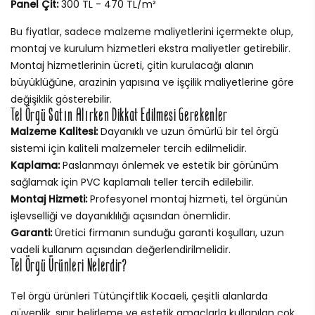
Panel Çit:
300 TL - 470 TL/m²
Bu fiyatlar, sadece malzeme maliyetlerini içermekte olup,
montaj ve kurulum hizmetleri ekstra maliyetler getirebilir.
Montaj hizmetlerinin ücreti, çitin kurulacağı alanın
büyüklüğüne, arazinin yapısına ve işçilik maliyetlerine göre
değişiklik gösterebilir.
Tel Örgü Satın Alırken Dikkat Edilmesi Gerekenler
Malzeme Kalitesi:
Dayanıklı ve uzun ömürlü bir tel örgü
sistemi için kaliteli malzemeler tercih edilmelidir.
Kaplama:
Paslanmayı önlemek ve estetik bir görünüm
sağlamak için PVC kaplamalı teller tercih edilebilir.
Montaj Hizmeti:
Profesyonel montaj hizmeti, tel örgünün
işlevselliği ve dayanıklılığı açısından önemlidir.
Garanti:
Üretici firmanın sunduğu garanti koşulları, uzun
vadeli kullanım açısından değerlendirilmelidir.
Tel Örgü Ürünleri Nelerdir?
Tel örgü ürünleri Tütünçiftlik Kocaeli, çeşitli alanlarda
güvenlik, sınır belirleme ve estetik amaçlarla kullanılan çok