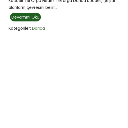
Kocaeli Tel Örgü Nedir? Tel örgü Darıca Kocaeli, çeşitli
alanların çevresini belirl...
Devamını Oku
Kategoriler:
Darıca