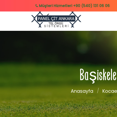
Müşteri Hizmetleri
+90 (540) 131 06 06
Başiskele 
Anasayfa
Kocael