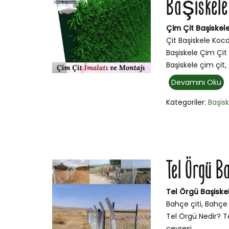
Başiskele 
Çim Çit Başiskele
Çit Başiskele Koca
Başiskele Çim Çit 
Başiskele çim çit
Devamını Oku
Kategoriler:
Başis
Tel Örgü B
Tel Örgü Başiske
Bahçe çiti, Bahçe 
Tel Örgü Nedir? Te
çevresi...