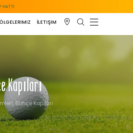
 HATTI
ÖLGELERIMIZ
İLETIŞIM
çe Kapıları
mleri, Bahçe Kapıları