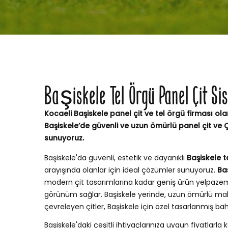
Başiskele Tel Örgü Panel Çit Si
Kocaeli Başiskele panel çit ve tel örgü firması ola
Başiskele’de güvenli ve uzun ömürlü panel çit ve
sunuyoruz.
Başiskele'da güvenli, estetik ve dayanıklı
Başiskele t
arayışında olanlar için ideal çözümler sunuyoruz.
Ba
modern çit tasarımlarına kadar geniş ürün yelpaze
görünüm sağlar. Başiskele yerinde, uzun ömürlü mal
çevreleyen çitler, Başiskele için özel tasarlanmış b
Başiskele'daki çeşitli ihtiyaçlarınıza uygun fiyatlarla k