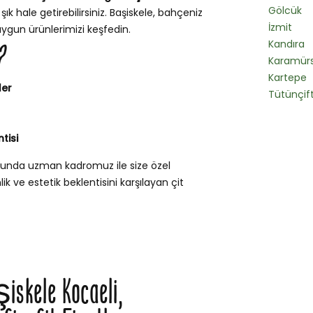
Gölcük
ık hale getirebilirsiniz. Başiskele, bahçeniz
İzmit
uygun ürünlerimizi keşfedin.
Kandıra
?
Karamürs
Kartepe
ler
Tütünçift
tisi
usunda uzman kadromuz ile size özel
k ve estetik beklentisini karşılayan çit
şiskele Kocaeli,