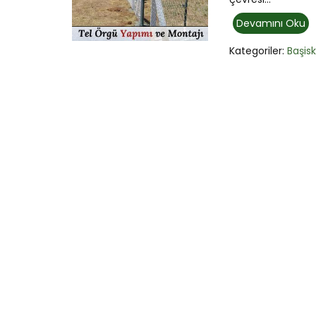
Devamını Oku
Kategoriler:
Başis