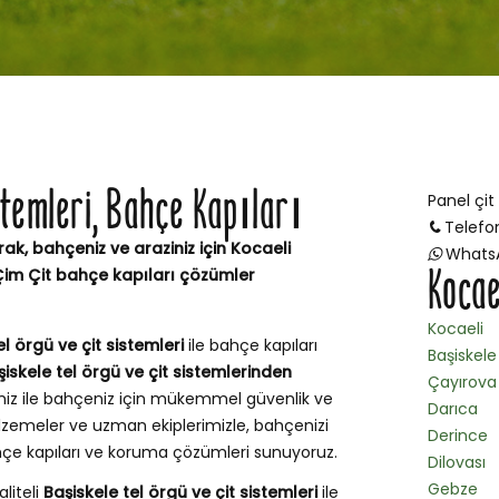
stemleri, Bahçe Kapıları
Panel çit
Telefo
rak, bahçeniz ve araziniz için Kocaeli
Whats
Kocae
 Çim Çit bahçe kapıları çözümler
Kocaeli
el örgü ve çit sistemleri
ile bahçe kapıları
Başiskele
şiskele tel örgü ve çit sistemlerinden
Çayırova
miz ile bahçeniz için mükemmel güvenlik ve
Darıca
zemeler ve uzman ekiplerimizle, bahçenizi
Derince
ahçe kapıları ve koruma çözümleri sunuyoruz.
Dilovası
Gebze
aliteli
Başiskele tel örgü ve çit sistemleri
ile