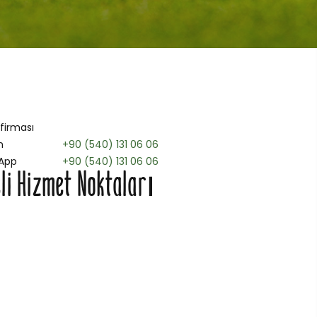
 firması
n
+90 (540) 131 06 06
App
+90 (540) 131 06 06
li Hizmet Noktaları