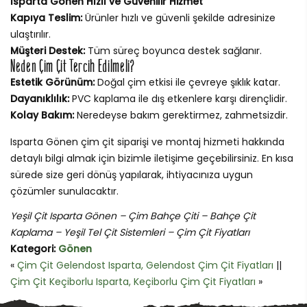
Isparta Gönen Hızlı ve Güvenilir Hizmet
Kapıya Teslim:
Ürünler hızlı ve güvenli şekilde adresinize
ulaştırılır.
Müşteri Destek:
Tüm süreç boyunca destek sağlanır.
Neden Çim Çit Tercih Edilmeli?
Estetik Görünüm:
Doğal çim etkisi ile çevreye şıklık katar.
Dayanıklılık:
PVC kaplama ile dış etkenlere karşı dirençlidir.
Kolay Bakım:
Neredeyse bakım gerektirmez, zahmetsizdir.
Isparta Gönen çim çit siparişi ve montaj hizmeti hakkında
detaylı bilgi almak için bizimle iletişime geçebilirsiniz. En kısa
sürede size geri dönüş yapılarak, ihtiyacınıza uygun
çözümler sunulacaktır.
Yeşil Çit Isparta Gönen – Çim Bahçe Çiti – Bahçe Çit
Kaplama – Yeşil Tel Çit Sistemleri – Çim Çit Fiyatları
Kategori:
Gönen
«
Çim Çit Gelendost Isparta, Gelendost Çim Çit Fiyatları
||
Çim Çit Keçiborlu Isparta, Keçiborlu Çim Çit Fiyatları
»