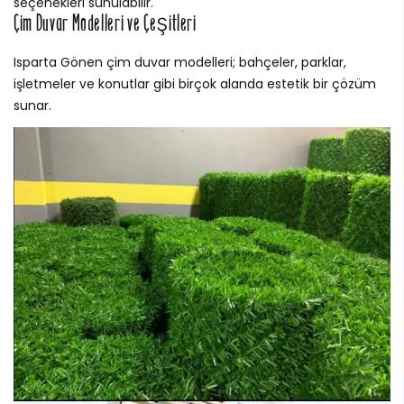
seçenekleri sunulabilir.
Çim Duvar Modelleri ve Çeşitleri
Isparta Gönen çim duvar modelleri; bahçeler, parklar,
işletmeler ve konutlar gibi birçok alanda estetik bir çözüm
sunar.