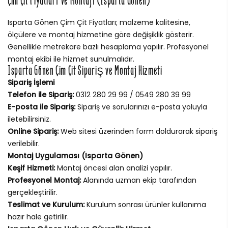
Çim Çit Fiyatları ve Montajı (Isparta Gönen)
Isparta Gönen Çim Çit Fiyatları; malzeme kalitesine,
ölçülere ve montaj hizmetine göre değişiklik gösterir.
Genellikle metrekare bazlı hesaplama yapılır. Profesyonel
montaj ekibi ile hizmet sunulmalıdır.
Isparta Gönen Çim Çit Sipariş ve Montaj Hizmeti
Sipariş İşlemi
Telefon ile Sipariş:
0312 280 29 99 / 0549 280 39 99
E-posta ile Sipariş:
Sipariş ve sorularınızı e-posta yoluyla
iletebilirsiniz.
Online Sipariş:
Web sitesi üzerinden form doldurarak sipariş
verilebilir.
Montaj Uygulaması (Isparta Gönen)
Keşif Hizmeti:
Montaj öncesi alan analizi yapılır.
Profesyonel Montaj:
Alanında uzman ekip tarafından
gerçekleştirilir.
Teslimat ve Kurulum:
Kurulum sonrası ürünler kullanıma
hazır hale getirilir.