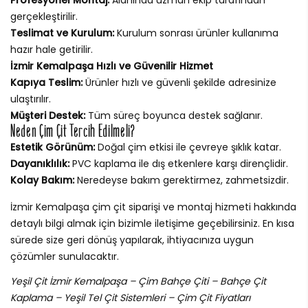
gerçekleştirilir.
Teslimat ve Kurulum:
Kurulum sonrası ürünler kullanıma
hazır hale getirilir.
İzmir Kemalpaşa Hızlı ve Güvenilir Hizmet
Kapıya Teslim:
Ürünler hızlı ve güvenli şekilde adresinize
ulaştırılır.
Müşteri Destek:
Tüm süreç boyunca destek sağlanır.
Neden Çim Çit Tercih Edilmeli?
Estetik Görünüm:
Doğal çim etkisi ile çevreye şıklık katar.
Dayanıklılık:
PVC kaplama ile dış etkenlere karşı dirençlidir.
Kolay Bakım:
Neredeyse bakım gerektirmez, zahmetsizdir.
İzmir Kemalpaşa çim çit siparişi ve montaj hizmeti hakkında
detaylı bilgi almak için bizimle iletişime geçebilirsiniz. En kısa
sürede size geri dönüş yapılarak, ihtiyacınıza uygun
çözümler sunulacaktır.
Yeşil Çit İzmir Kemalpaşa – Çim Bahçe Çiti – Bahçe Çit
Kaplama – Yeşil Tel Çit Sistemleri – Çim Çit Fiyatları