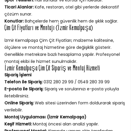
Ticari Alanlar:
Kafe, restoran, otel gibi yerlerde dekoratif
çözüm sunar.
Konutlar:
Bahçelerde hem güvenlik hem de şıklık sağlar.
Çim Çit Fiyatları ve Montajı (İzmir Kemalpaşa)
İzmir Kemalpaşa Çim Çit Fiyatları; malzeme kalitesine,
ölçülere ve montaj hizmetine göre değişiklik gösterir.
Genellikle metrekare bazlı hesaplama yapılır. Profesyonel
montaj ekibi ile hizmet sunulmalıdır.
İzmir Kemalpaşa Çim Çit Sipariş ve Montaj Hizmeti
Sipariş İşlemi
Telefon ile Sipariş:
0312 280 29 99 / 0549 280 39 99
E-posta ile Sipariş:
Sipariş ve sorularınızı e-posta yoluyla
iletebilirsiniz.
Online Sipariş:
Web sitesi üzerinden form doldurarak sipariş
verilebilir.
Montaj Uygulaması (İzmir Kemalpaşa)
Keşif Hizmeti:
Montaj öncesi alan analizi yapılır.
Profesyonel Montaj:
Alanında uzman ekip tarafından