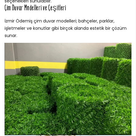
seçenekleri sunulabilir.
Çim Duvar Modelleri ve Çeşitleri
İzmir Ödemiş çim duvar modelleri; bahçeler, parklar,
işletmeler ve konutlar gibi birçok alanda estetik bir çözüm
sunar.