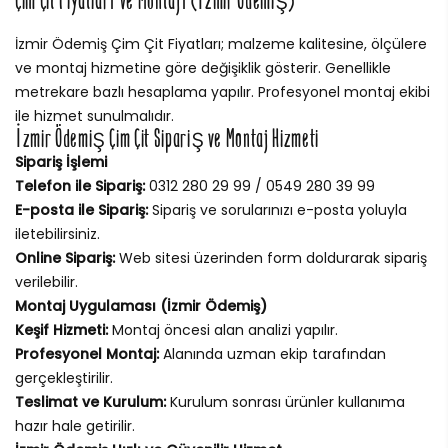
Çim Çit Fiyatları ve Montajı (İzmir Ödemiş)
İzmir Ödemiş Çim Çit Fiyatları; malzeme kalitesine, ölçülere
ve montaj hizmetine göre değişiklik gösterir. Genellikle
metrekare bazlı hesaplama yapılır. Profesyonel montaj ekibi
ile hizmet sunulmalıdır.
İzmir Ödemiş Çim Çit Sipariş ve Montaj Hizmeti
Sipariş İşlemi
Telefon ile Sipariş:
0312 280 29 99 / 0549 280 39 99
E-posta ile Sipariş:
Sipariş ve sorularınızı e-posta yoluyla
iletebilirsiniz.
Online Sipariş:
Web sitesi üzerinden form doldurarak sipariş
verilebilir.
Montaj Uygulaması (İzmir Ödemiş)
Keşif Hizmeti:
Montaj öncesi alan analizi yapılır.
Profesyonel Montaj:
Alanında uzman ekip tarafından
gerçekleştirilir.
Teslimat ve Kurulum:
Kurulum sonrası ürünler kullanıma
hazır hale getirilir.