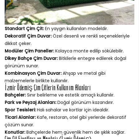
Standart Çim Çit:
En yaygın kullanılan modeldir.
Dekoratif Çim Duvar:
Özel desenli ve renkli seçenekleriyle
dikkat çeker.
Modüler Çim Paneller:
Kolayca monte edilip sökülebilir.
Dikey Bahçe Çim Duvar:
Bitkilerle entegre edilerek doğal
görünüm sunar.
Kombinasyon Çim Duvar:
Ahşap ve metal gibi
malzemelerle birlikte kullanılır.
İzmir Ödemiş Çim Çitlerin Kullanım Alanları
Bahçeler:
Sınır belirleme ve estetik amaçlı kullanılır.
Park ve Peyzaj Alanları:
Doğal görünüm kazandırır.
Spor Tesisleri:
Halı sahalar ve kortlar için idealdir.
Ticari Alanlar:
Kafe, restoran, otel gibi yerlerde dekoratif
çözüm sunar.
Konutlar:
Bahçelerde hem güvenlik hem de şıklık sağlar.