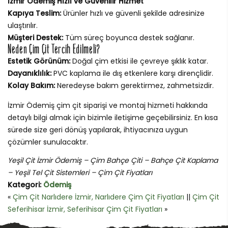
İzmir Ödemiş Hızlı ve Güvenilir Hizmet
Kapıya Teslim:
Ürünler hızlı ve güvenli şekilde adresinize
ulaştırılır.
Müşteri Destek:
Tüm süreç boyunca destek sağlanır.
Neden Çim Çit Tercih Edilmeli?
Estetik Görünüm:
Doğal çim etkisi ile çevreye şıklık katar.
Dayanıklılık:
PVC kaplama ile dış etkenlere karşı dirençlidir.
Kolay Bakım:
Neredeyse bakım gerektirmez, zahmetsizdir.
İzmir Ödemiş çim çit siparişi ve montaj hizmeti hakkında
detaylı bilgi almak için bizimle iletişime geçebilirsiniz. En kısa
sürede size geri dönüş yapılarak, ihtiyacınıza uygun
çözümler sunulacaktır.
Yeşil Çit İzmir Ödemiş – Çim Bahçe Çiti – Bahçe Çit Kaplama
– Yeşil Tel Çit Sistemleri – Çim Çit Fiyatları
Kategori:
Ödemiş
«
Çim Çit Narlıdere İzmir, Narlıdere Çim Çit Fiyatları
||
Çim Çit
Seferihisar İzmir, Seferihisar Çim Çit Fiyatları
»