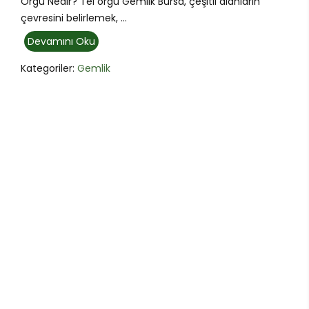
Örgü Nedir? Tel örgü Gemlik Bursa, çeşitli alanların
çevresini belirlemek, ...
Devamını Oku
Kategoriler:
Gemlik