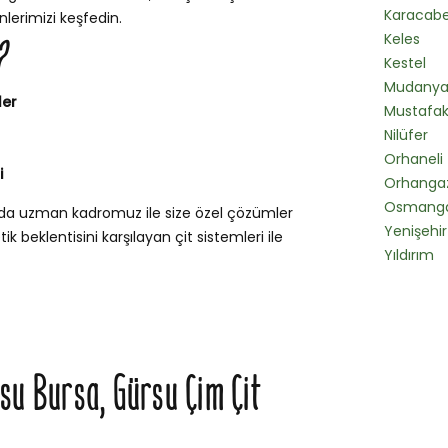
Karacab
lerimizi keşfedin.
Keles
?
Kestel
Mudany
ler
Mustafa
Nilüfer
Orhaneli
i
Orhangaz
Osmanga
nda uzman kadromuz ile size özel çözümler
Yenişehir
k beklentisini karşılayan çit sistemleri ile
Yıldırım
rsu Bursa, Gürsu Çim Çit