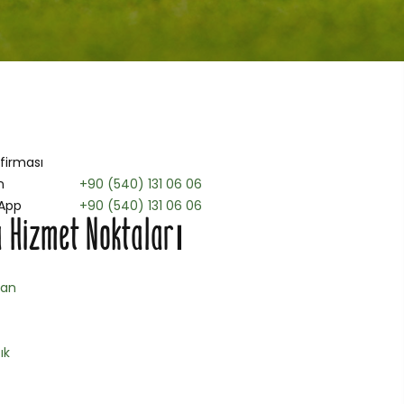
 firması
n
+90 (540) 131 06 06
App
+90 (540) 131 06 06
 Hizmet Noktaları
han
ık