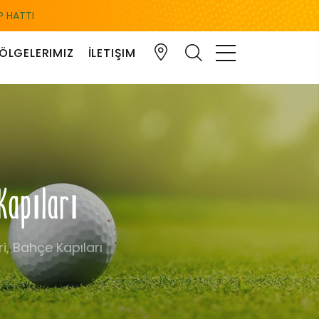
 HATTI
ÖLGELERIMIZ
İLETIŞIM
 Kapıları
i, Bahçe Kapıları