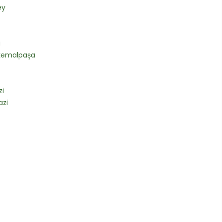
ey
a
kemalpaşa
i
zi