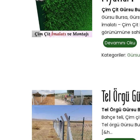
Çim Çit Gürsu Bu
Gürsu Bursa, Gürs
İmalatı – Çim Çit 
görünümüne sahip
Devamını Oku
Kategoriler:
Gürs
Tel Örgü G
Tel Örgü Gürsu 
Bahçe teli, Çim ç
Tel örgü Gürsu Bur
[&h...