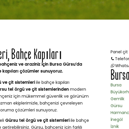
leri, Bahçe Kapıları
Panel çit
Telefo
bahçeniz ve araziniz için Bursa Gürsu’da
Whats
Bursa
e kapıları çözümler sunuyoruz.
 ve çit sistemleri
ile bahçe kapıları
Bursa
rsu tel örgü ve çit sistemlerinden
modern
Büyükor
 bahçeniz için mükemmel güvenlik ve görünüm
Gemlik
zman ekiplerimizle, bahçenizi çevreleyen
Gürsu
e koruma çözümleri sunuyoruz.
Harmanc
İnegöl
eli
Gürsu tel örgü ve çit sistemleri
ile bahçe
İznik
getirebilirsiniz. Gürsu, bahçeniz için farklı