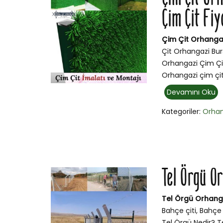
Çim Çit Fiy
Çim Çit Orhangaz
Çit Orhangazi Bur
Orhangazi Çim Çit
Orhangazi çim çit
Devamını Oku
Kategoriler:
Orhan
Tel Örgü O
Tel Örgü Orhang
Bahçe çiti, Bahçe 
Tel Örgü Nedir? Te