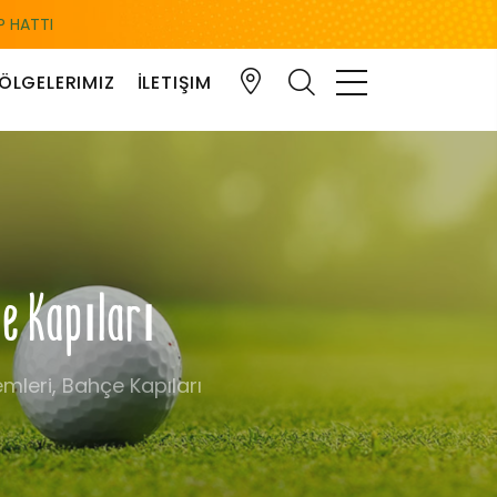
 HATTI
ÖLGELERIMIZ
İLETIŞIM
çe Kapıları
mleri, Bahçe Kapıları