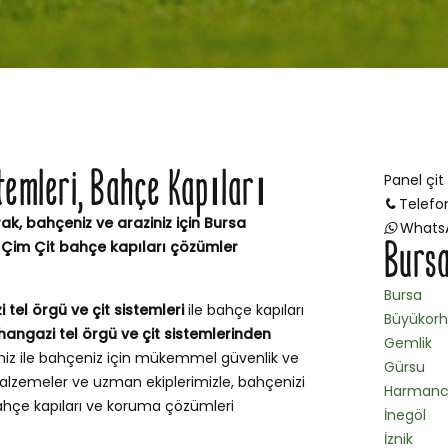
stemleri, Bahçe Kapıları
Panel çit
Telefo
ak, bahçeniz ve araziniz için Bursa
Whats
Bursa
 Çim Çit bahçe kapıları çözümler
Bursa
tel örgü ve çit sistemleri
ile bahçe kapıları
Büyükor
hangazi tel örgü ve çit sistemlerinden
Gemlik
miz ile bahçeniz için mükemmel güvenlik ve
Gürsu
lzemeler ve uzman ekiplerimizle, bahçenizi
Harmanc
bahçe kapıları ve koruma çözümleri
İnegöl
İznik