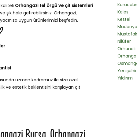
Karacab
kaliteli
Orhangazi tel örgü ve çit sistemleri
Keles
e şık hale getirebilirsiniz. Orhangazi,
Kestel
iyacınıza uygun ürünlerimizi keşfedin.
Mudany
?
Mustafa
Nilüfer
ler
Orhaneli
Orhangaz
Osmanga
ntisi
Yenişehir
Yıldırım
nusunda uzman kadromuz ile size özel
k ve estetik beklentisini karşılayan çit
hangazi Bursa, Orhangazi