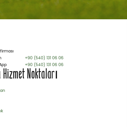
 firması
n
+90 (540) 131 06 06
App
+90 (540) 131 06 06
 Hizmet Noktaları
han
ık