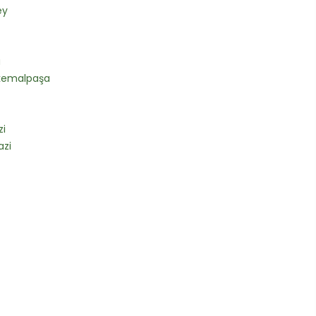
ey
a
kemalpaşa
i
zi