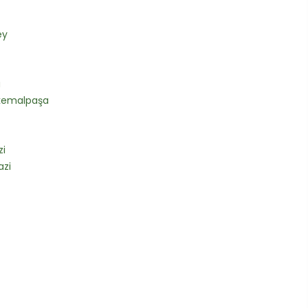
ey
a
kemalpaşa
i
zi