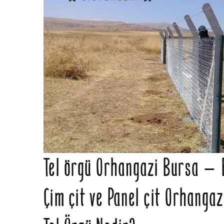
Tel örgü Orhangazi Bursa – B
Çim çit ve Panel çit Orhanga