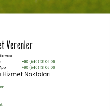
et Verenler
 firması
n
+90 (540) 131 06 06
App
+90 (540) 131 06 06
 Hizmet Noktaları
han
ık