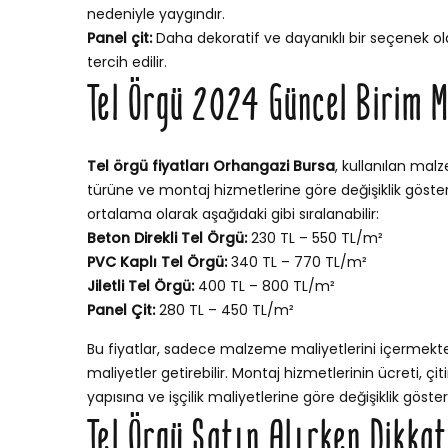
nedeniyle yaygındır.
Panel çit:
Daha dekoratif ve dayanıklı bir seçenek ola
tercih edilir.
Tel Örgü 2024 Güncel Birim M
Tel örgü fiyatları Orhangazi Bursa
, kullanılan malz
türüne ve montaj hizmetlerine göre değişiklik gösterir
ortalama olarak aşağıdaki gibi sıralanabilir:
Beton Direkli Tel Örgü:
230 TL – 550 TL/m²
PVC Kaplı Tel Örgü:
340 TL – 770 TL/m²
Jiletli Tel Örgü:
400 TL – 800 TL/m²
Panel Çit:
280 TL – 450 TL/m²
Bu fiyatlar, sadece malzeme maliyetlerini içermekt
maliyetler getirebilir. Montaj hizmetlerinin ücreti, ç
yapısına ve işçilik maliyetlerine göre değişiklik göstere
Tel Örgü Satın Alırken Dikka