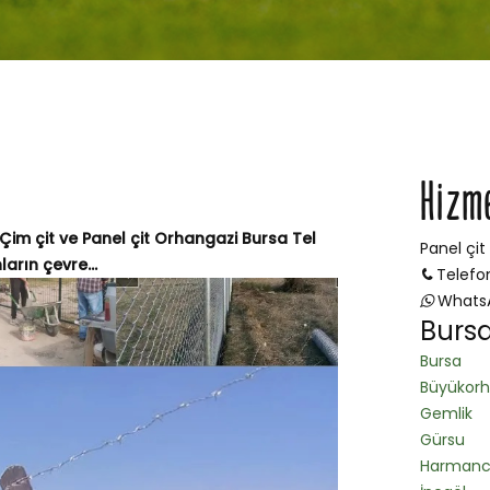
Hizm
 Çim çit ve Panel çit Orhangazi Bursa Tel
Panel çit
arın çevre...
Telefo
Whats
Bursa
Bursa
Büyükor
Gemlik
Gürsu
Harmanc