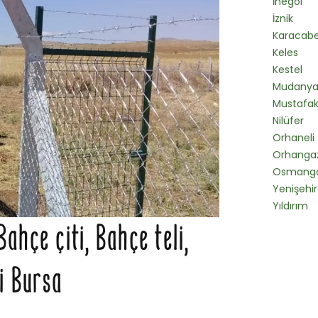
İnegöl
İznik
Karacab
Keles
Kestel
Mudany
Mustafa
Nilüfer
Orhaneli
Orhangaz
Osmanga
Yenişehir
Yıldırım
ahçe çiti, Bahçe teli,
zi Bursa