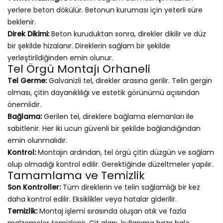
yerlere beton dökülür. Betonun kuruması için yeterli süre
beklenir.
Direk Dikimi:
Beton kuruduktan sonra, direkler dikilir ve düz
bir şekilde hizalanır. Direklerin sağlam bir şekilde
yerleştirildiğinden emin olunur.
Tel Örgü Montajı Orhaneli
Tel Germe:
Galvanizli tel, direkler arasına gerilir. Telin gergin
olması, çitin dayanıklılığı ve estetik görünümü açısından
önemlidir.
Bağlama:
Gerilen tel, direklere bağlama elemanları ile
sabitlenir. Her iki ucun güvenli bir şekilde bağlandığından
emin olunmalıdır.
Kontrol:
Montajın ardından, tel örgü çitin düzgün ve sağlam
olup olmadığı kontrol edilir. Gerektiğinde düzeltmeler yapılır.
Tamamlama ve Temizlik
Son Kontroller:
Tüm direklerin ve telin sağlamlığı bir kez
daha kontrol edilir. Eksiklikler veya hatalar giderilir.
Temizlik:
Montaj işlemi sırasında oluşan atık ve fazla
malzemeler temizlenir. Çit alanı, kullanıma hazır hale