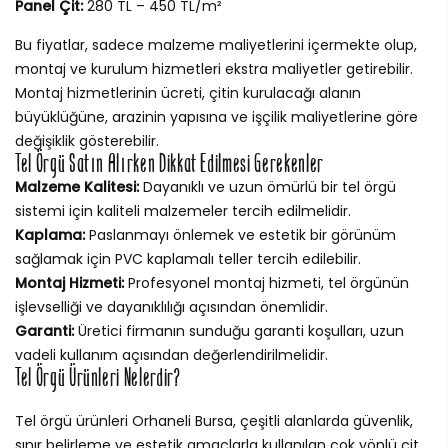
Panel Çit:
280 TL – 450 TL/m²
Bu fiyatlar, sadece malzeme maliyetlerini içermekte olup,
montaj ve kurulum hizmetleri ekstra maliyetler getirebilir.
Montaj hizmetlerinin ücreti, çitin kurulacağı alanın
büyüklüğüne, arazinin yapısına ve işçilik maliyetlerine göre
değişiklik gösterebilir.
Tel Örgü Satın Alırken Dikkat Edilmesi Gerekenler
Malzeme Kalitesi:
Dayanıklı ve uzun ömürlü bir tel örgü
sistemi için kaliteli malzemeler tercih edilmelidir.
Kaplama:
Paslanmayı önlemek ve estetik bir görünüm
sağlamak için PVC kaplamalı teller tercih edilebilir.
Montaj Hizmeti:
Profesyonel montaj hizmeti, tel örgünün
işlevselliği ve dayanıklılığı açısından önemlidir.
Garanti:
Üretici firmanın sunduğu garanti koşulları, uzun
vadeli kullanım açısından değerlendirilmelidir.
Tel Örgü Ürünleri Nelerdir?
Tel örgü ürünleri Orhaneli Bursa, çeşitli alanlarda güvenlik,
sınır belirleme ve estetik amaçlarla kullanılan çok yönlü çit