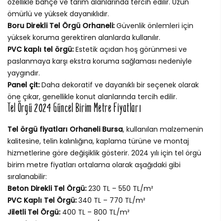
özellikle bahçe ve tarım alanlarında tercih edilir. Uzun
ömürlü ve yüksek dayanıklıdır.
Boru Direkli Tel Örgü Orhaneli:
Güvenlik önlemleri için
yüksek koruma gerektiren alanlarda kullanılır.
PVC kaplı tel örgü:
Estetik açıdan hoş görünmesi ve
paslanmaya karşı ekstra koruma sağlaması nedeniyle
yaygındır.
Panel çit:
Daha dekoratif ve dayanıklı bir seçenek olarak
öne çıkar, genellikle konut alanlarında tercih edilir.
Tel Örgü 2024 Güncel Birim Metre Fiyatları
Tel örgü fiyatları Orhaneli Bursa
, kullanılan malzemenin
kalitesine, telin kalınlığına, kaplama türüne ve montaj
hizmetlerine göre değişiklik gösterir. 2024 yılı için tel örgü
birim metre fiyatları ortalama olarak aşağıdaki gibi
sıralanabilir:
Beton Direkli Tel Örgü:
230 TL – 550 TL/m²
PVC Kaplı Tel Örgü:
340 TL – 770 TL/m²
Jiletli Tel Örgü:
400 TL – 800 TL/m²