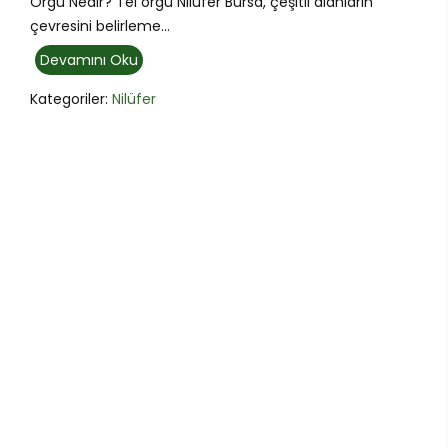
Örgü Nedir? Tel örgü Nilüfer Bursa, çeşitli alanların
çevresini belirleme...
Devamını Oku
Kategoriler:
Nilüfer