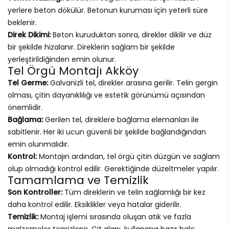
yerlere beton dökülür. Betonun kuruması için yeterli süre
beklenir.
Direk Dikimi:
Beton kuruduktan sonra, direkler dikilir ve düz
bir şekilde hizalanır. Direklerin sağlam bir şekilde
yerleştirildiğinden emin olunur.
Tel Örgü Montajı Akköy
Tel Germe:
Galvanizli tel, direkler arasına gerilir. Telin gergin
olması, çitin dayanıklılığı ve estetik görünümü açısından
önemlidir.
Bağlama:
Gerilen tel, direklere bağlama elemanları ile
sabitlenir. Her iki ucun güvenli bir şekilde bağlandığından
emin olunmalıdır.
Kontrol:
Montajın ardından, tel örgü çitin düzgün ve sağlam
olup olmadığı kontrol edilir. Gerektiğinde düzeltmeler yapılır.
Tamamlama ve Temizlik
Son Kontroller:
Tüm direklerin ve telin sağlamlığı bir kez
daha kontrol edilir. Eksiklikler veya hatalar giderilir.
Temizlik:
Montaj işlemi sırasında oluşan atık ve fazla
malzemeler temizlenir. Çit alanı, kullanıma hazır hale