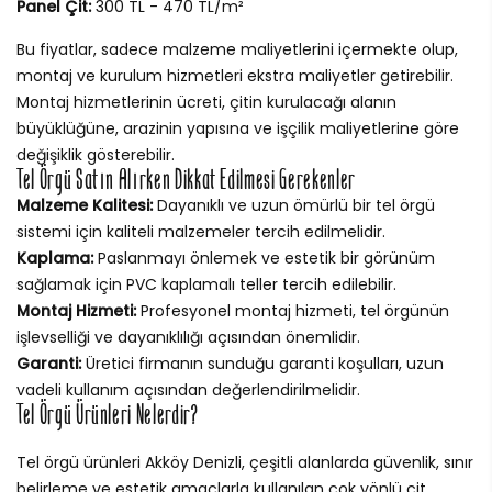
Panel Çit:
300 TL - 470 TL/m²
Bu fiyatlar, sadece malzeme maliyetlerini içermekte olup,
montaj ve kurulum hizmetleri ekstra maliyetler getirebilir.
Montaj hizmetlerinin ücreti, çitin kurulacağı alanın
büyüklüğüne, arazinin yapısına ve işçilik maliyetlerine göre
değişiklik gösterebilir.
Tel Örgü Satın Alırken Dikkat Edilmesi Gerekenler
Malzeme Kalitesi:
Dayanıklı ve uzun ömürlü bir tel örgü
sistemi için kaliteli malzemeler tercih edilmelidir.
Kaplama:
Paslanmayı önlemek ve estetik bir görünüm
sağlamak için PVC kaplamalı teller tercih edilebilir.
Montaj Hizmeti:
Profesyonel montaj hizmeti, tel örgünün
işlevselliği ve dayanıklılığı açısından önemlidir.
Garanti:
Üretici firmanın sunduğu garanti koşulları, uzun
vadeli kullanım açısından değerlendirilmelidir.
Tel Örgü Ürünleri Nelerdir?
Tel örgü ürünleri Akköy Denizli, çeşitli alanlarda güvenlik, sınır
belirleme ve estetik amaçlarla kullanılan çok yönlü çit