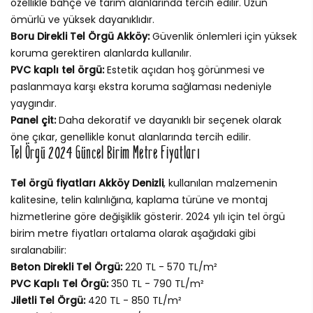
özellikle bahçe ve tarım alanlarında tercih edilir. Uzun
ömürlü ve yüksek dayanıklıdır.
Boru Direkli Tel Örgü Akköy:
Güvenlik önlemleri için yüksek
koruma gerektiren alanlarda kullanılır.
PVC kaplı tel örgü:
Estetik açıdan hoş görünmesi ve
paslanmaya karşı ekstra koruma sağlaması nedeniyle
yaygındır.
Panel çit:
Daha dekoratif ve dayanıklı bir seçenek olarak
öne çıkar, genellikle konut alanlarında tercih edilir.
Tel Örgü 2024 Güncel Birim Metre Fiyatları
Tel örgü fiyatları Akköy Denizli
, kullanılan malzemenin
kalitesine, telin kalınlığına, kaplama türüne ve montaj
hizmetlerine göre değişiklik gösterir. 2024 yılı için tel örgü
birim metre fiyatları ortalama olarak aşağıdaki gibi
sıralanabilir:
Beton Direkli Tel Örgü:
220 TL - 570 TL/m²
PVC Kaplı Tel Örgü:
350 TL - 790 TL/m²
Jiletli Tel Örgü:
420 TL - 850 TL/m²