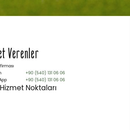
et Verenler
 firması
n
+90 (540) 131 06 06
App
+90 (540) 131 06 06
 Hizmet Noktaları