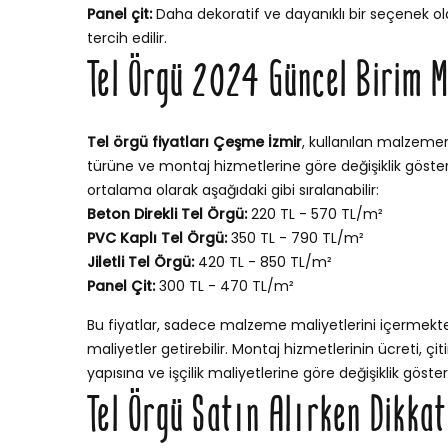
Panel çit:
Daha dekoratif ve dayanıklı bir seçenek ola
tercih edilir.
Tel Örgü 2024 Güncel Birim M
Tel örgü fiyatları Çeşme İzmir
, kullanılan malzemeni
türüne ve montaj hizmetlerine göre değişiklik gösterir
ortalama olarak aşağıdaki gibi sıralanabilir:
Beton Direkli Tel Örgü:
220 TL - 570 TL/m²
PVC Kaplı Tel Örgü:
350 TL - 790 TL/m²
Jiletli Tel Örgü:
420 TL - 850 TL/m²
Panel Çit:
300 TL - 470 TL/m²
Bu fiyatlar, sadece malzeme maliyetlerini içermekt
maliyetler getirebilir. Montaj hizmetlerinin ücreti, ç
yapısına ve işçilik maliyetlerine göre değişiklik göstere
Tel Örgü Satın Alırken Dikka