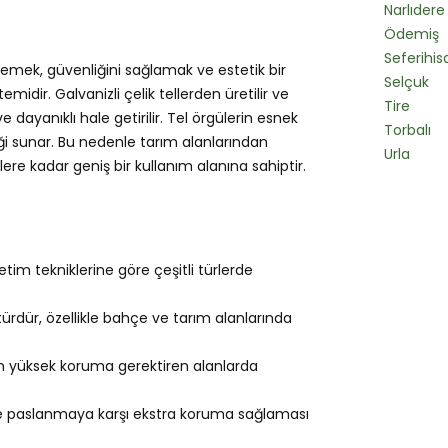
Narlıdere
Ödemiş
Seferihis
rlemek, güvenliğini sağlamak ve estetik bir
Selçuk
idir. Galvanizli çelik tellerden üretilir ve
Tire
dayanıklı hale getirilir. Tel örgülerin esnek
Torbalı
ği sunar. Bu nedenle tarım alanlarından
Urla
re kadar geniş bir kullanım alanına sahiptir.
tim tekniklerine göre çeşitli türlerde
türdür, özellikle bahçe ve tarım alanlarında
in yüksek koruma gerektiren alanlarda
e paslanmaya karşı ekstra koruma sağlaması