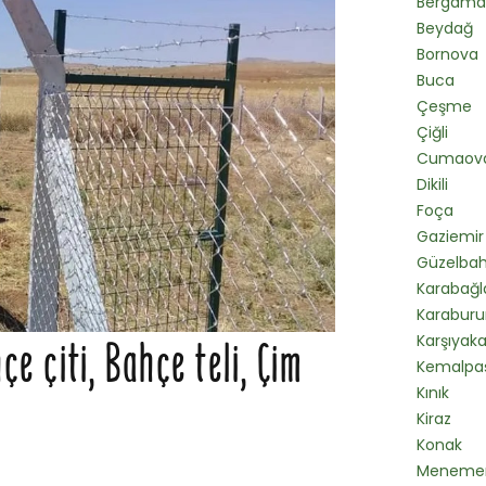
Bergama
Beydağ
Bornova
Buca
Çeşme
Çiğli
Cumaova
Dikili
Foça
Gaziemir
Güzelba
Karabağl
Karaburu
Karşıyak
 çiti, Bahçe teli, Çim
Kemalpa
Kınık
Kiraz
Konak
Meneme