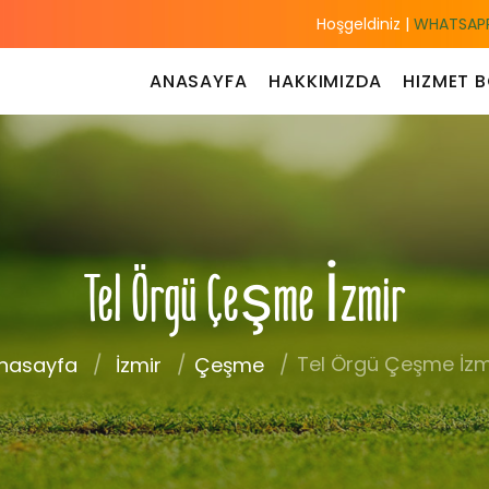
Hoşgeldiniz |
WHATSAPP
ANASAYFA
HAKKIMIZDA
HIZMET B
Tel Örgü Çeşme İzmir
Tel Örgü Çeşme İzm
nasayfa
İzmir
Çeşme