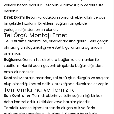
yerlere beton dökülür. Betonun kuruması için yeterli süre
beklenir.
Direk Dikimi:
Beton kuruduktan sonra, direkler dikilir ve düz
bir şekilde hizalanır. Direklerin sağlam bir şekilde
yerleştirildiğinden emin olunur.
Tel Örgü Montajı Emet
Tel Germe:
Galvanizli tel, direkler arasına gerilir. Telin gergin
olması, çitin dayanıklılığı ve estetik görünümü açısından
önemlidir.
Bağlama:
Gerilen tel, direklere bağlama elemanları ile
sabitlenir. Her iki ucun güvenli bir şekilde bağlandığından
emin olunmalıdır.
Kontrol:
Montajın ardından, tel örgü çitin düzgün ve sağlam
olup olmadığı kontrol edilir. Gerektiğinde düzeltmeler yapılır.
Tamamlama ve Temizlik
Son Kontroller:
Tüm direklerin ve telin sağlamlığı bir kez
daha kontrol edilir. Eksiklikler veya hatalar giderilir.
Temizlik:
Montaj işlemi sırasında oluşan atık ve fazla
malzemeler temizlenir. Çit alanı, kullanıma hazır hale