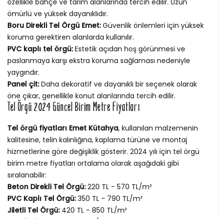
özellikle bahçe ve tarım alanlarında tercih edilir. Uzun
ömürlü ve yüksek dayanıklıdır.
Boru Direkli Tel Örgü Emet:
Güvenlik önlemleri için yüksek
koruma gerektiren alanlarda kullanılır.
PVC kaplı tel örgü:
Estetik açıdan hoş görünmesi ve
paslanmaya karşı ekstra koruma sağlaması nedeniyle
yaygındır.
Panel çit:
Daha dekoratif ve dayanıklı bir seçenek olarak
öne çıkar, genellikle konut alanlarında tercih edilir.
Tel Örgü 2024 Güncel Birim Metre Fiyatları
Tel örgü fiyatları Emet Kütahya
, kullanılan malzemenin
kalitesine, telin kalınlığına, kaplama türüne ve montaj
hizmetlerine göre değişiklik gösterir. 2024 yılı için tel örgü
birim metre fiyatları ortalama olarak aşağıdaki gibi
sıralanabilir:
Beton Direkli Tel Örgü:
220 TL - 570 TL/m²
PVC Kaplı Tel Örgü:
350 TL - 790 TL/m²
Jiletli Tel Örgü:
420 TL - 850 TL/m²