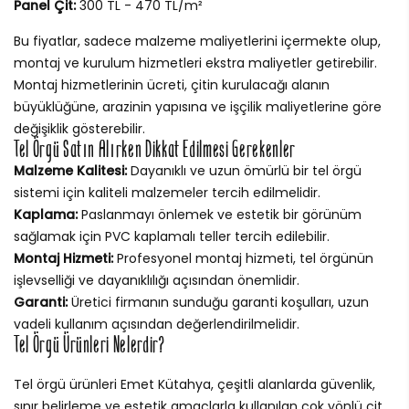
Panel Çit:
300 TL - 470 TL/m²
Bu fiyatlar, sadece malzeme maliyetlerini içermekte olup,
montaj ve kurulum hizmetleri ekstra maliyetler getirebilir.
Montaj hizmetlerinin ücreti, çitin kurulacağı alanın
büyüklüğüne, arazinin yapısına ve işçilik maliyetlerine göre
değişiklik gösterebilir.
Tel Örgü Satın Alırken Dikkat Edilmesi Gerekenler
Malzeme Kalitesi:
Dayanıklı ve uzun ömürlü bir tel örgü
sistemi için kaliteli malzemeler tercih edilmelidir.
Kaplama:
Paslanmayı önlemek ve estetik bir görünüm
sağlamak için PVC kaplamalı teller tercih edilebilir.
Montaj Hizmeti:
Profesyonel montaj hizmeti, tel örgünün
işlevselliği ve dayanıklılığı açısından önemlidir.
Garanti:
Üretici firmanın sunduğu garanti koşulları, uzun
vadeli kullanım açısından değerlendirilmelidir.
Tel Örgü Ürünleri Nelerdir?
Tel örgü ürünleri Emet Kütahya, çeşitli alanlarda güvenlik,
sınır belirleme ve estetik amaçlarla kullanılan çok yönlü çit