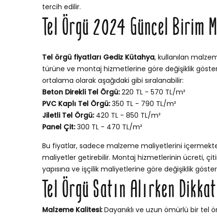
tercih edilir.
Tel Örgü 2024 Güncel Birim M
Tel örgü fiyatları Gediz Kütahya
, kullanılan malzem
türüne ve montaj hizmetlerine göre değişiklik gösterir
ortalama olarak aşağıdaki gibi sıralanabilir:
Beton Direkli Tel Örgü:
220 TL - 570 TL/m²
PVC Kaplı Tel Örgü:
350 TL - 790 TL/m²
Jiletli Tel Örgü:
420 TL - 850 TL/m²
Panel Çit:
300 TL - 470 TL/m²
Bu fiyatlar, sadece malzeme maliyetlerini içermekt
maliyetler getirebilir. Montaj hizmetlerinin ücreti, ç
yapısına ve işçilik maliyetlerine göre değişiklik göstere
Tel Örgü Satın Alırken Dikka
Malzeme Kalitesi:
Dayanıklı ve uzun ömürlü bir tel ör