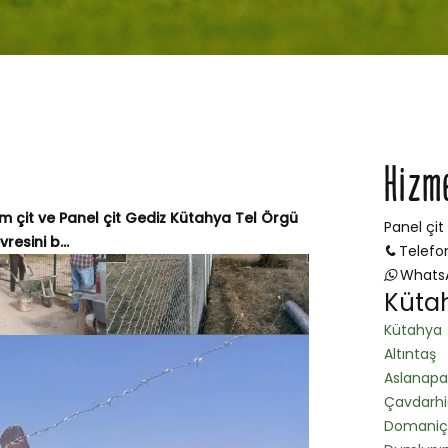
Hizm
im çit ve Panel çit Gediz Kütahya Tel Örgü
Panel çit
resini b...
Telefo
Whats
Kütah
Kütahya
Altıntaş
Aslanapa
Çavdarhi
Domaniç