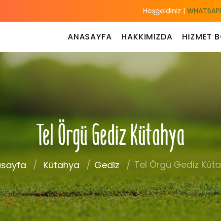
Hoşgeldiniz |
WHATSAPP
ANASAYFA
HAKKIMIZDA
HIZMET B
Tel Örgü Gediz Kütahya
Tel Örgü Gediz Küt
sayfa
Kütahya
Gediz