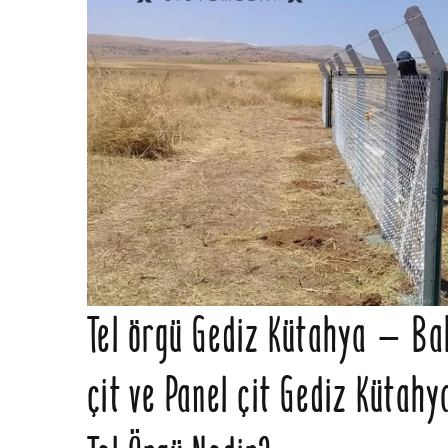
Tel örgü Gediz Kütahya – Bahç
çit ve Panel çit Gediz Kütahy