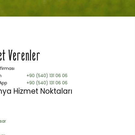
et Verenler
 firması
n
+90 (540) 131 06 06
App
+90 (540) 131 06 06
ya Hizmet Noktaları
sar