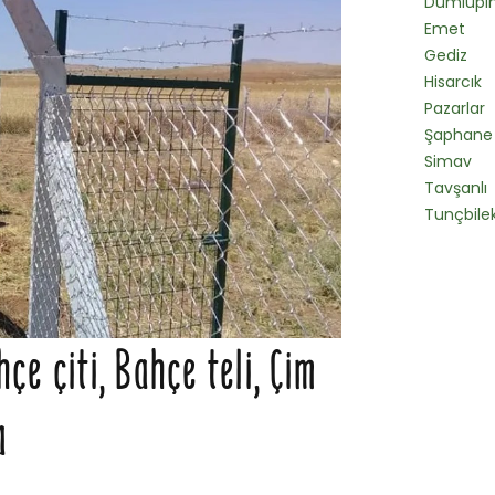
Dumlupı
Emet
Gediz
Hisarcık
Pazarlar
Şaphane
Simav
Tavşanlı
Tunçbile
e çiti, Bahçe teli, Çim
a