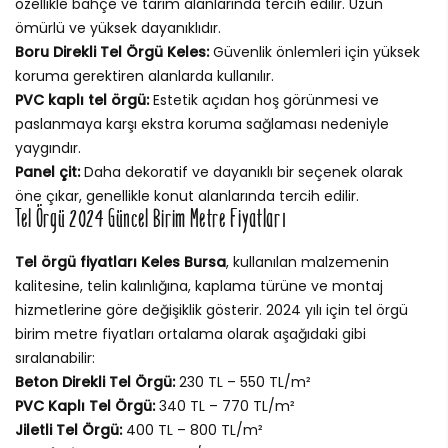
özellikle bahçe ve tarım alanlarında tercih edilir. Uzun
ömürlü ve yüksek dayanıklıdır.
Boru Direkli Tel Örgü Keles:
Güvenlik önlemleri için yüksek
koruma gerektiren alanlarda kullanılır.
PVC kaplı tel örgü:
Estetik açıdan hoş görünmesi ve
paslanmaya karşı ekstra koruma sağlaması nedeniyle
yaygındır.
Panel çit:
Daha dekoratif ve dayanıklı bir seçenek olarak
öne çıkar, genellikle konut alanlarında tercih edilir.
Tel Örgü 2024 Güncel Birim Metre Fiyatları
Tel örgü fiyatları Keles Bursa
, kullanılan malzemenin
kalitesine, telin kalınlığına, kaplama türüne ve montaj
hizmetlerine göre değişiklik gösterir. 2024 yılı için tel örgü
birim metre fiyatları ortalama olarak aşağıdaki gibi
sıralanabilir:
Beton Direkli Tel Örgü:
230 TL – 550 TL/m²
PVC Kaplı Tel Örgü:
340 TL – 770 TL/m²
Jiletli Tel Örgü:
400 TL – 800 TL/m²