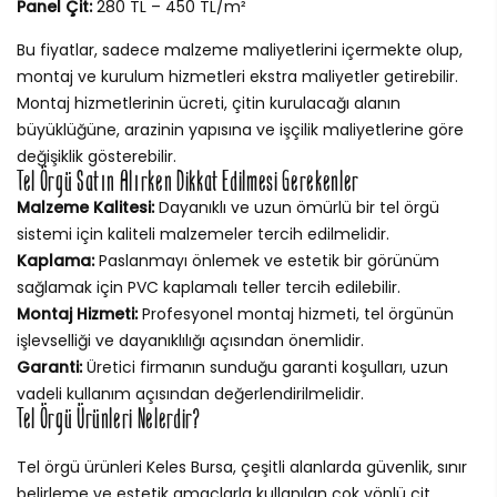
Panel Çit:
280 TL – 450 TL/m²
Bu fiyatlar, sadece malzeme maliyetlerini içermekte olup,
montaj ve kurulum hizmetleri ekstra maliyetler getirebilir.
Montaj hizmetlerinin ücreti, çitin kurulacağı alanın
büyüklüğüne, arazinin yapısına ve işçilik maliyetlerine göre
değişiklik gösterebilir.
Tel Örgü Satın Alırken Dikkat Edilmesi Gerekenler
Malzeme Kalitesi:
Dayanıklı ve uzun ömürlü bir tel örgü
sistemi için kaliteli malzemeler tercih edilmelidir.
Kaplama:
Paslanmayı önlemek ve estetik bir görünüm
sağlamak için PVC kaplamalı teller tercih edilebilir.
Montaj Hizmeti:
Profesyonel montaj hizmeti, tel örgünün
işlevselliği ve dayanıklılığı açısından önemlidir.
Garanti:
Üretici firmanın sunduğu garanti koşulları, uzun
vadeli kullanım açısından değerlendirilmelidir.
Tel Örgü Ürünleri Nelerdir?
Tel örgü ürünleri Keles Bursa, çeşitli alanlarda güvenlik, sınır
belirleme ve estetik amaçlarla kullanılan çok yönlü çit