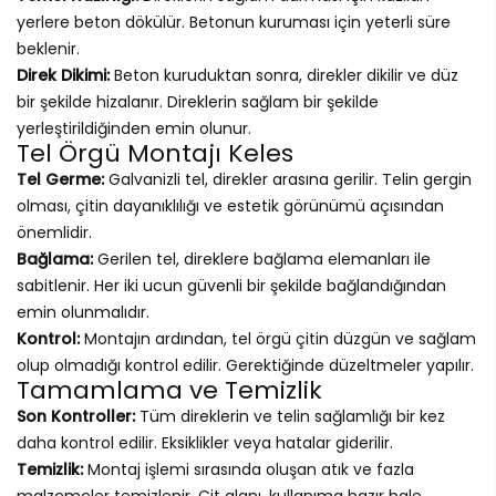
yerlere beton dökülür. Betonun kuruması için yeterli süre
beklenir.
Direk Dikimi:
Beton kuruduktan sonra, direkler dikilir ve düz
bir şekilde hizalanır. Direklerin sağlam bir şekilde
yerleştirildiğinden emin olunur.
Tel Örgü Montajı Keles
Tel Germe:
Galvanizli tel, direkler arasına gerilir. Telin gergin
olması, çitin dayanıklılığı ve estetik görünümü açısından
önemlidir.
Bağlama:
Gerilen tel, direklere bağlama elemanları ile
sabitlenir. Her iki ucun güvenli bir şekilde bağlandığından
emin olunmalıdır.
Kontrol:
Montajın ardından, tel örgü çitin düzgün ve sağlam
olup olmadığı kontrol edilir. Gerektiğinde düzeltmeler yapılır.
Tamamlama ve Temizlik
Son Kontroller:
Tüm direklerin ve telin sağlamlığı bir kez
daha kontrol edilir. Eksiklikler veya hatalar giderilir.
Temizlik:
Montaj işlemi sırasında oluşan atık ve fazla
malzemeler temizlenir. Çit alanı, kullanıma hazır hale