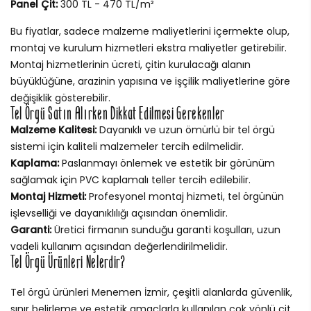
Panel Çit:
300 TL - 470 TL/m²
Bu fiyatlar, sadece malzeme maliyetlerini içermekte olup,
montaj ve kurulum hizmetleri ekstra maliyetler getirebilir.
Montaj hizmetlerinin ücreti, çitin kurulacağı alanın
büyüklüğüne, arazinin yapısına ve işçilik maliyetlerine göre
değişiklik gösterebilir.
Tel Örgü Satın Alırken Dikkat Edilmesi Gerekenler
Malzeme Kalitesi:
Dayanıklı ve uzun ömürlü bir tel örgü
sistemi için kaliteli malzemeler tercih edilmelidir.
Kaplama:
Paslanmayı önlemek ve estetik bir görünüm
sağlamak için PVC kaplamalı teller tercih edilebilir.
Montaj Hizmeti:
Profesyonel montaj hizmeti, tel örgünün
işlevselliği ve dayanıklılığı açısından önemlidir.
Garanti:
Üretici firmanın sunduğu garanti koşulları, uzun
vadeli kullanım açısından değerlendirilmelidir.
Tel Örgü Ürünleri Nelerdir?
Tel örgü ürünleri Menemen İzmir, çeşitli alanlarda güvenlik,
sınır belirleme ve estetik amaçlarla kullanılan çok yönlü çit