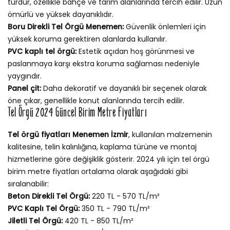
türdür, özellikle bahçe ve tarım alanlarında tercih edilir. Uzun
ömürlü ve yüksek dayanıklıdır.
Boru Direkli Tel Örgü Menemen:
Güvenlik önlemleri için
yüksek koruma gerektiren alanlarda kullanılır.
PVC kaplı tel örgü:
Estetik açıdan hoş görünmesi ve
paslanmaya karşı ekstra koruma sağlaması nedeniyle
yaygındır.
Panel çit:
Daha dekoratif ve dayanıklı bir seçenek olarak
öne çıkar, genellikle konut alanlarında tercih edilir.
Tel Örgü 2024 Güncel Birim Metre Fiyatları
Tel örgü fiyatları Menemen İzmir
, kullanılan malzemenin
kalitesine, telin kalınlığına, kaplama türüne ve montaj
hizmetlerine göre değişiklik gösterir. 2024 yılı için tel örgü
birim metre fiyatları ortalama olarak aşağıdaki gibi
sıralanabilir:
Beton Direkli Tel Örgü:
220 TL - 570 TL/m²
PVC Kaplı Tel Örgü:
350 TL - 790 TL/m²
Jiletli Tel Örgü:
420 TL - 850 TL/m²