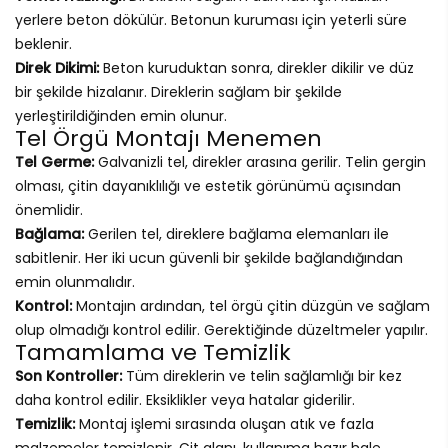
yerlere beton dökülür. Betonun kuruması için yeterli süre
beklenir.
Direk Dikimi:
Beton kuruduktan sonra, direkler dikilir ve düz
bir şekilde hizalanır. Direklerin sağlam bir şekilde
yerleştirildiğinden emin olunur.
Tel Örgü Montajı Menemen
Tel Germe:
Galvanizli tel, direkler arasına gerilir. Telin gergin
olması, çitin dayanıklılığı ve estetik görünümü açısından
önemlidir.
Bağlama:
Gerilen tel, direklere bağlama elemanları ile
sabitlenir. Her iki ucun güvenli bir şekilde bağlandığından
emin olunmalıdır.
Kontrol:
Montajın ardından, tel örgü çitin düzgün ve sağlam
olup olmadığı kontrol edilir. Gerektiğinde düzeltmeler yapılır.
Tamamlama ve Temizlik
Son Kontroller:
Tüm direklerin ve telin sağlamlığı bir kez
daha kontrol edilir. Eksiklikler veya hatalar giderilir.
Temizlik:
Montaj işlemi sırasında oluşan atık ve fazla
malzemeler temizlenir. Çit alanı, kullanıma hazır hale