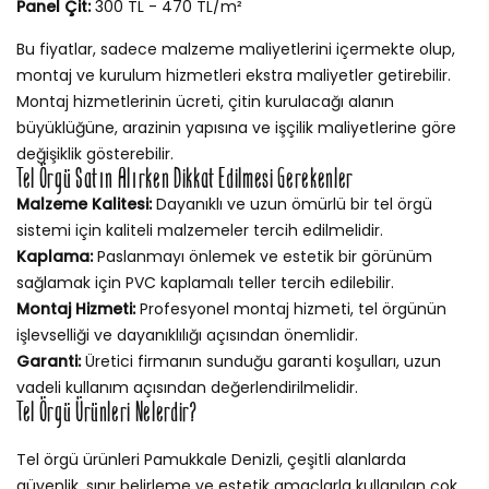
Panel Çit:
300 TL - 470 TL/m²
Bu fiyatlar, sadece malzeme maliyetlerini içermekte olup,
montaj ve kurulum hizmetleri ekstra maliyetler getirebilir.
Montaj hizmetlerinin ücreti, çitin kurulacağı alanın
büyüklüğüne, arazinin yapısına ve işçilik maliyetlerine göre
değişiklik gösterebilir.
Tel Örgü Satın Alırken Dikkat Edilmesi Gerekenler
Malzeme Kalitesi:
Dayanıklı ve uzun ömürlü bir tel örgü
sistemi için kaliteli malzemeler tercih edilmelidir.
Kaplama:
Paslanmayı önlemek ve estetik bir görünüm
sağlamak için PVC kaplamalı teller tercih edilebilir.
Montaj Hizmeti:
Profesyonel montaj hizmeti, tel örgünün
işlevselliği ve dayanıklılığı açısından önemlidir.
Garanti:
Üretici firmanın sunduğu garanti koşulları, uzun
vadeli kullanım açısından değerlendirilmelidir.
Tel Örgü Ürünleri Nelerdir?
Tel örgü ürünleri Pamukkale Denizli, çeşitli alanlarda
güvenlik, sınır belirleme ve estetik amaçlarla kullanılan çok