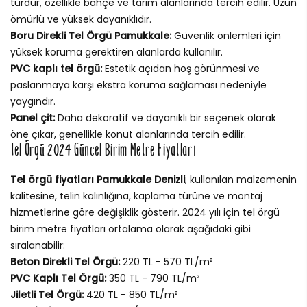
türdür, özellikle bahçe ve tarım alanlarında tercih edilir. Uzun
ömürlü ve yüksek dayanıklıdır.
Boru Direkli Tel Örgü Pamukkale:
Güvenlik önlemleri için
yüksek koruma gerektiren alanlarda kullanılır.
PVC kaplı tel örgü:
Estetik açıdan hoş görünmesi ve
paslanmaya karşı ekstra koruma sağlaması nedeniyle
yaygındır.
Panel çit:
Daha dekoratif ve dayanıklı bir seçenek olarak
öne çıkar, genellikle konut alanlarında tercih edilir.
Tel Örgü 2024 Güncel Birim Metre Fiyatları
Tel örgü fiyatları Pamukkale Denizli
, kullanılan malzemenin
kalitesine, telin kalınlığına, kaplama türüne ve montaj
hizmetlerine göre değişiklik gösterir. 2024 yılı için tel örgü
birim metre fiyatları ortalama olarak aşağıdaki gibi
sıralanabilir:
Beton Direkli Tel Örgü:
220 TL - 570 TL/m²
PVC Kaplı Tel Örgü:
350 TL - 790 TL/m²
Jiletli Tel Örgü:
420 TL - 850 TL/m²