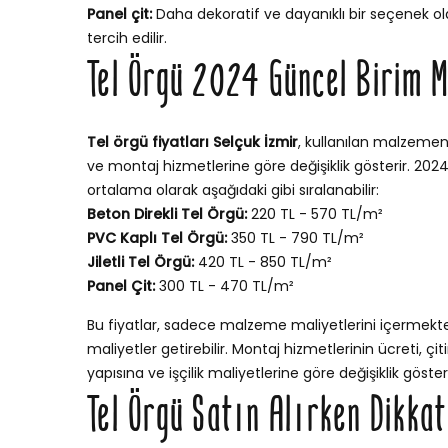
Panel çit:
Daha dekoratif ve dayanıklı bir seçenek ola
tercih edilir.
Tel Örgü 2024 Güncel Birim M
Tel örgü fiyatları Selçuk İzmir
, kullanılan malzemeni
ve montaj hizmetlerine göre değişiklik gösterir. 2024 y
ortalama olarak aşağıdaki gibi sıralanabilir:
Beton Direkli Tel Örgü:
220 TL - 570 TL/m²
PVC Kaplı Tel Örgü:
350 TL - 790 TL/m²
Jiletli Tel Örgü:
420 TL - 850 TL/m²
Panel Çit:
300 TL - 470 TL/m²
Bu fiyatlar, sadece malzeme maliyetlerini içermekt
maliyetler getirebilir. Montaj hizmetlerinin ücreti, ç
yapısına ve işçilik maliyetlerine göre değişiklik göstere
Tel Örgü Satın Alırken Dikka