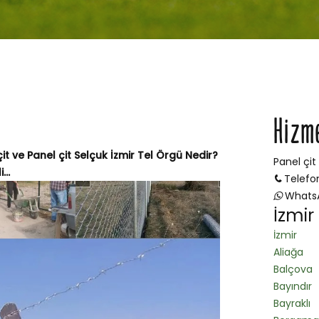
Hizm
çit ve Panel çit Selçuk İzmir Tel Örgü Nedir?
Panel çit
...
Telefo
Whats
İzmir
İzmir
Aliağa
Balçova
Bayındır
Bayraklı