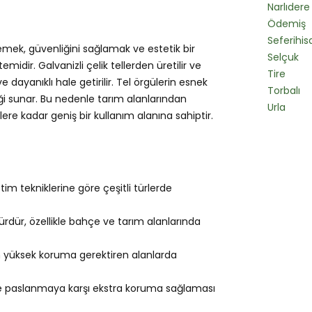
Narlıdere
Ödemiş
Seferihis
rlemek, güvenliğini sağlamak ve estetik bir
Selçuk
idir. Galvanizli çelik tellerden üretilir ve
Tire
dayanıklı hale getirilir. Tel örgülerin esnek
Torbalı
ği sunar. Bu nedenle tarım alanlarından
Urla
re kadar geniş bir kullanım alanına sahiptir.
im tekniklerine göre çeşitli türlerde
ürdür, özellikle bahçe ve tarım alanlarında
n yüksek koruma gerektiren alanlarda
e paslanmaya karşı ekstra koruma sağlaması