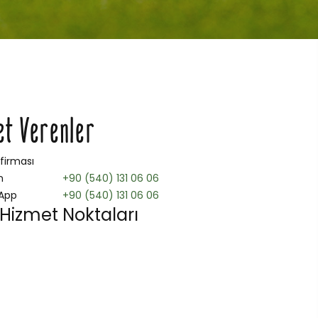
et Verenler
 firması
n
+90 (540) 131 06 06
App
+90 (540) 131 06 06
 Hizmet Noktaları