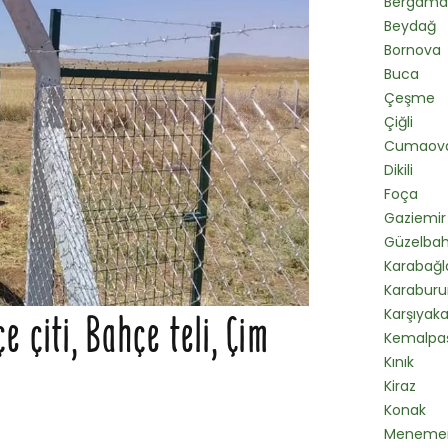
Bergama
Beydağ
Bornova
Buca
Çeşme
Çiğli
Cumaova
Dikili
Foça
Gaziemir
Güzelba
Karabağl
Karaburu
Karşıyak
 çiti, Bahçe teli, Çim
Kemalpa
Kınık
Kiraz
Konak
Meneme