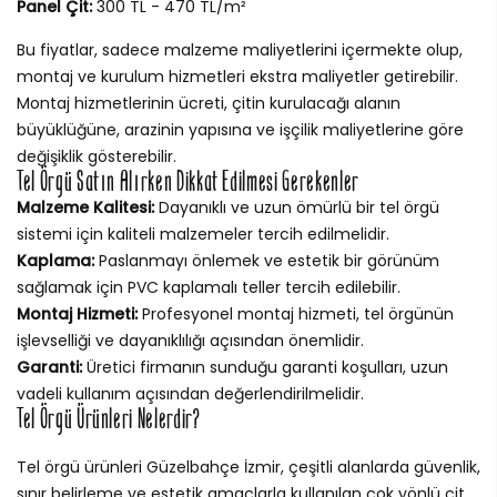
Panel Çit:
300 TL - 470 TL/m²
Bu fiyatlar, sadece malzeme maliyetlerini içermekte olup,
montaj ve kurulum hizmetleri ekstra maliyetler getirebilir.
Montaj hizmetlerinin ücreti, çitin kurulacağı alanın
büyüklüğüne, arazinin yapısına ve işçilik maliyetlerine göre
değişiklik gösterebilir.
Tel Örgü Satın Alırken Dikkat Edilmesi Gerekenler
Malzeme Kalitesi:
Dayanıklı ve uzun ömürlü bir tel örgü
sistemi için kaliteli malzemeler tercih edilmelidir.
Kaplama:
Paslanmayı önlemek ve estetik bir görünüm
sağlamak için PVC kaplamalı teller tercih edilebilir.
Montaj Hizmeti:
Profesyonel montaj hizmeti, tel örgünün
işlevselliği ve dayanıklılığı açısından önemlidir.
Garanti:
Üretici firmanın sunduğu garanti koşulları, uzun
vadeli kullanım açısından değerlendirilmelidir.
Tel Örgü Ürünleri Nelerdir?
Tel örgü ürünleri Güzelbahçe İzmir, çeşitli alanlarda güvenlik,
sınır belirleme ve estetik amaçlarla kullanılan çok yönlü çit