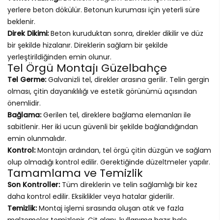
yerlere beton dökülür. Betonun kuruması için yeterli süre
beklenir.
Direk Dikimi:
Beton kuruduktan sonra, direkler dikilir ve düz
bir şekilde hizalanır. Direklerin sağlam bir şekilde
yerleştirildiğinden emin olunur.
Tel Örgü Montajı Güzelbahçe
Tel Germe:
Galvanizli tel, direkler arasına gerilir. Telin gergin
olması, çitin dayanıklılığı ve estetik görünümü açısından
önemlidir.
Bağlama:
Gerilen tel, direklere bağlama elemanları ile
sabitlenir. Her iki ucun güvenli bir şekilde bağlandığından
emin olunmalıdır.
Kontrol:
Montajın ardından, tel örgü çitin düzgün ve sağlam
olup olmadığı kontrol edilir. Gerektiğinde düzeltmeler yapılır.
Tamamlama ve Temizlik
Son Kontroller:
Tüm direklerin ve telin sağlamlığı bir kez
daha kontrol edilir. Eksiklikler veya hatalar giderilir.
Temizlik:
Montaj işlemi sırasında oluşan atık ve fazla
malzemeler temizlenir. Çit alanı, kullanıma hazır hale