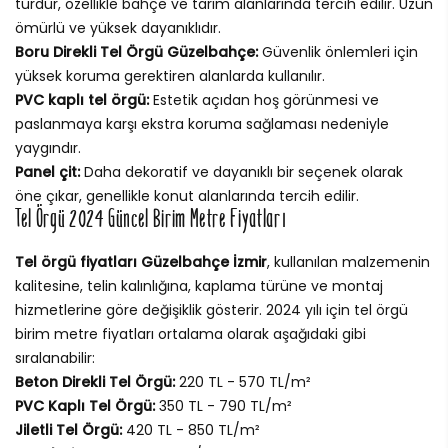
türdür, özellikle bahçe ve tarım alanlarında tercih edilir. Uzun
ömürlü ve yüksek dayanıklıdır.
Boru Direkli Tel Örgü Güzelbahçe:
Güvenlik önlemleri için
yüksek koruma gerektiren alanlarda kullanılır.
PVC kaplı tel örgü:
Estetik açıdan hoş görünmesi ve
paslanmaya karşı ekstra koruma sağlaması nedeniyle
yaygındır.
Panel çit:
Daha dekoratif ve dayanıklı bir seçenek olarak
öne çıkar, genellikle konut alanlarında tercih edilir.
Tel Örgü 2024 Güncel Birim Metre Fiyatları
Tel örgü fiyatları Güzelbahçe İzmir
, kullanılan malzemenin
kalitesine, telin kalınlığına, kaplama türüne ve montaj
hizmetlerine göre değişiklik gösterir. 2024 yılı için tel örgü
birim metre fiyatları ortalama olarak aşağıdaki gibi
sıralanabilir:
Beton Direkli Tel Örgü:
220 TL - 570 TL/m²
PVC Kaplı Tel Örgü:
350 TL - 790 TL/m²
Jiletli Tel Örgü:
420 TL - 850 TL/m²