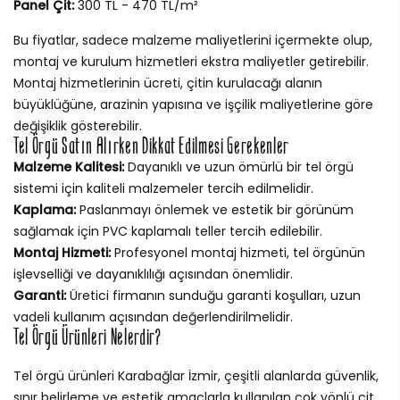
Panel Çit:
300 TL - 470 TL/m²
Bu fiyatlar, sadece malzeme maliyetlerini içermekte olup,
montaj ve kurulum hizmetleri ekstra maliyetler getirebilir.
Montaj hizmetlerinin ücreti, çitin kurulacağı alanın
büyüklüğüne, arazinin yapısına ve işçilik maliyetlerine göre
değişiklik gösterebilir.
Tel Örgü Satın Alırken Dikkat Edilmesi Gerekenler
Malzeme Kalitesi:
Dayanıklı ve uzun ömürlü bir tel örgü
sistemi için kaliteli malzemeler tercih edilmelidir.
Kaplama:
Paslanmayı önlemek ve estetik bir görünüm
sağlamak için PVC kaplamalı teller tercih edilebilir.
Montaj Hizmeti:
Profesyonel montaj hizmeti, tel örgünün
işlevselliği ve dayanıklılığı açısından önemlidir.
Garanti:
Üretici firmanın sunduğu garanti koşulları, uzun
vadeli kullanım açısından değerlendirilmelidir.
Tel Örgü Ürünleri Nelerdir?
Tel örgü ürünleri Karabağlar İzmir, çeşitli alanlarda güvenlik,
sınır belirleme ve estetik amaçlarla kullanılan çok yönlü çit