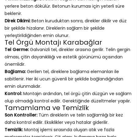
yerlere beton dökülür. Betonun kuruması için yeterli süre
beklenir.
Direk Dikimi:
Beton kuruduktan sonra, direkler dikilir ve düz
bir şekilde hizalanır. Direklerin sağlam bir şekilde
yerleştirildiğinden emin olunur.
Tel Örgü Montajı Karabağlar
Tel Germe:
Galvanizli tel, direkler arasına gerilir. Telin gergin
olması, çitin dayanıklılığı ve estetik görünümü açısından
önemlidir.
Bağlama:
Gerilen tel, direklere bağlama elemanları ile
sabitlenir. Her iki ucun güvenli bir şekilde bağlandığından
emin olunmalıdır.
Kontrol:
Montajın ardından, tel örgü çitin düzgün ve sağlam
olup olmadığı kontrol edilir. Gerektiğinde düzeltmeler yapılır.
Tamamlama ve Temizlik
Son Kontroller:
Tüm direklerin ve telin sağlamlığı bir kez
daha kontrol edilir. Eksiklikler veya hatalar giderilir.
Temizlik:
Montaj işlemi sırasında oluşan atık ve fazla
malzemeler temizlenir. Çit alanı, kullanıma hazır hale