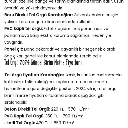
türdür, özellikle bahçe ve tarım alanlarında tercih edilir. Uzun
ömürlü ve yüksek dayanıklıdır.
Boru Direkli Tel Örgü Karabağlar:
Güvenlik önlemleri için
yüksek koruma gerektiren alanlarda kullanılır.
PVC kaplı tel örgü:
Estetik açıdan hoş görünmesi ve
paslanmaya karşı ekstra koruma sağlaması nedeniyle
yaygındır.
Panel çit:
Daha dekoratif ve dayanıklı bir seçenek olarak
öne çıkar, genellikle konut alanlarında tercih edilir.
Tel Örgü 2024 Güncel Birim Metre Fiyatları
Tel örgü fiyatları Karabağlar İzmir
, kullanılan malzemenin
kalitesine, telin kalınlığına, kaplama türüne ve montaj
hizmetlerine göre değişiklik gösterir. 2024 yılı için tel örgü
birim metre fiyatları ortalama olarak aşağıdaki gibi
sıralanabilir:
Beton Direkli Tel Örgü:
220 TL - 570 TL/m²
PVC Kaplı Tel Örgü:
350 TL - 790 TL/m²
Jiletli Tel Örgü:
420 TL - 850 TL/m²