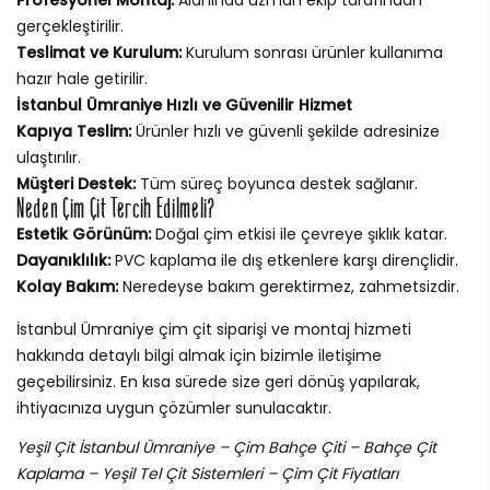
gerçekleştirilir.
Teslimat ve Kurulum:
Kurulum sonrası ürünler kullanıma
hazır hale getirilir.
İstanbul Ümraniye Hızlı ve Güvenilir Hizmet
Kapıya Teslim:
Ürünler hızlı ve güvenli şekilde adresinize
ulaştırılır.
Müşteri Destek:
Tüm süreç boyunca destek sağlanır.
Neden Çim Çit Tercih Edilmeli?
Estetik Görünüm:
Doğal çim etkisi ile çevreye şıklık katar.
Dayanıklılık:
PVC kaplama ile dış etkenlere karşı dirençlidir.
Kolay Bakım:
Neredeyse bakım gerektirmez, zahmetsizdir.
İstanbul Ümraniye çim çit siparişi ve montaj hizmeti
hakkında detaylı bilgi almak için bizimle iletişime
geçebilirsiniz. En kısa sürede size geri dönüş yapılarak,
ihtiyacınıza uygun çözümler sunulacaktır.
Yeşil Çit İstanbul Ümraniye – Çim Bahçe Çiti – Bahçe Çit
Kaplama – Yeşil Tel Çit Sistemleri – Çim Çit Fiyatları