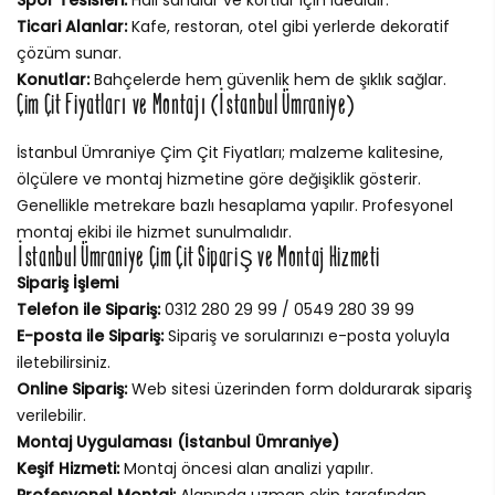
Ticari Alanlar:
Kafe, restoran, otel gibi yerlerde dekoratif
çözüm sunar.
Konutlar:
Bahçelerde hem güvenlik hem de şıklık sağlar.
Çim Çit Fiyatları ve Montajı (İstanbul Ümraniye)
İstanbul Ümraniye Çim Çit Fiyatları; malzeme kalitesine,
ölçülere ve montaj hizmetine göre değişiklik gösterir.
Genellikle metrekare bazlı hesaplama yapılır. Profesyonel
montaj ekibi ile hizmet sunulmalıdır.
İstanbul Ümraniye Çim Çit Sipariş ve Montaj Hizmeti
Sipariş İşlemi
Telefon ile Sipariş:
0312 280 29 99 / 0549 280 39 99
E-posta ile Sipariş:
Sipariş ve sorularınızı e-posta yoluyla
iletebilirsiniz.
Online Sipariş:
Web sitesi üzerinden form doldurarak sipariş
verilebilir.
Montaj Uygulaması (İstanbul Ümraniye)
Keşif Hizmeti:
Montaj öncesi alan analizi yapılır.
Profesyonel Montaj:
Alanında uzman ekip tarafından