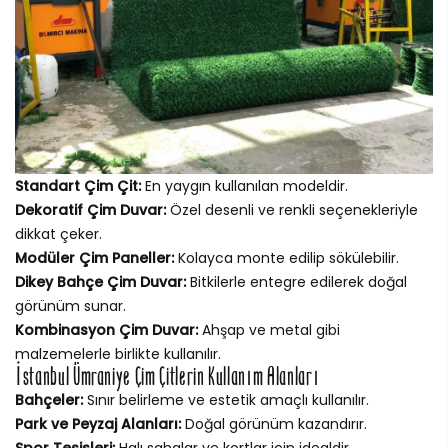
Standart Çim Çit:
En yaygın kullanılan modeldir.
Dekoratif Çim Duvar:
Özel desenli ve renkli seçenekleriyle
dikkat çeker.
Modüler Çim Paneller:
Kolayca monte edilip sökülebilir.
Dikey Bahçe Çim Duvar:
Bitkilerle entegre edilerek doğal
görünüm sunar.
Kombinasyon Çim Duvar:
Ahşap ve metal gibi
malzemelerle birlikte kullanılır.
İstanbul Ümraniye Çim Çitlerin Kullanım Alanları
Bahçeler:
Sınır belirleme ve estetik amaçlı kullanılır.
Park ve Peyzaj Alanları:
Doğal görünüm kazandırır.
Spor Tesisleri:
Halı sahalar ve kortlar için idealdir.