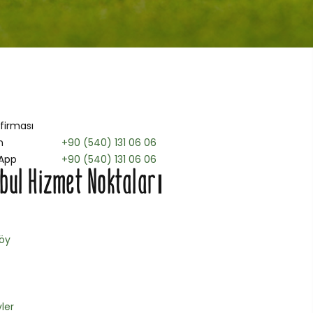
 firması
n
+90 (540) 131 06 06
App
+90 (540) 131 06 06
bul Hizmet Noktaları
öy
ler