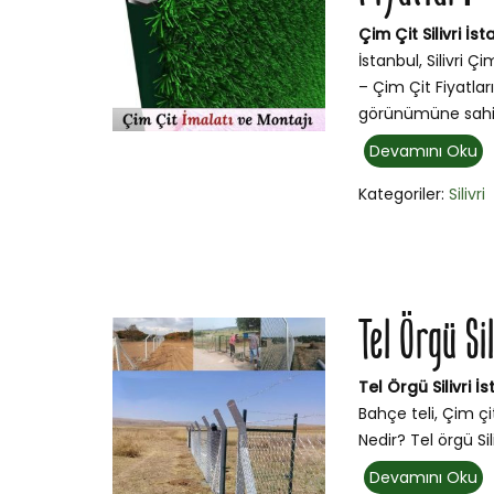
Çim Çit Silivri İst
İstanbul, Silivri Çi
– Çim Çit Fiyatları
görünümüne sahip
Devamını Oku
Kategoriler:
Silivri
Tel Örgü Si
Tel Örgü Silivri İ
Bahçe teli, Çim çit
Nedir? Tel örgü Sili
Devamını Oku