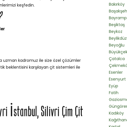
Bakırköy
lerimizi keşfedin.
Başakşeh
?
Bayramp
Beşiktaş
ler
Beykoz
Beylikdü
Beyoğlu
Büyükçe
Çatalca
unda uzman kadromuz ile size özel çözümler
Çekmek
k beklentisini karşılayan çit sistemleri ile
Esenler
Esenyurt
Eyüp
Fatih
Gaziosm
vri İstanbul, Silivri Çim Çit
Güngöre
Kadıköy
Kağıthan
Kartal