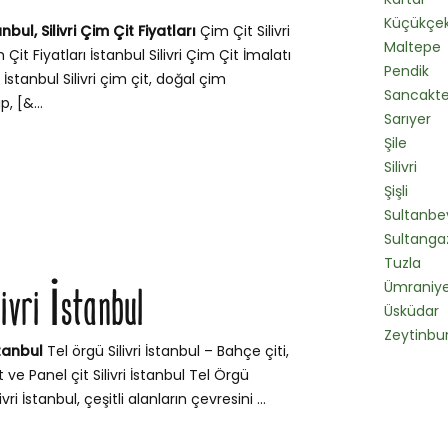
Küçükçe
anbul, Silivri Çim Çit Fiyatları
Çim Çit Silivri
Maltepe
m Çit Fiyatları İstanbul Silivri Çim Çit İmalatı
Pendik
 İstanbul Silivri çim çit, doğal çim
Sancakt
, [&...
Sarıyer
Şile
Silivri
Şişli
Sultanbey
Sultanga
Tuzla
Ümraniy
livri İstanbul
Üsküdar
Zeytinbu
stanbul
Tel örgü Silivri İstanbul – Bahçe çiti,
 ve Panel çit Silivri İstanbul Tel Örgü
vri İstanbul, çeşitli alanların çevresini ...