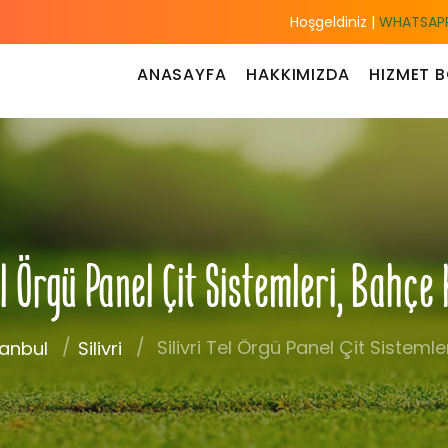
Hoşgeldiniz |
WHATSAPP
ANASAYFA
HAKKIMIZDA
HIZMET B
Tel Örgü Panel Çit Sistemleri, Bahçe
Silivri Tel Örgü Panel Çit Sistemle
tanbul
Silivri