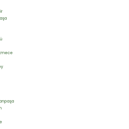
ir
aşa
zü
kmece
öy
anpaşa
n
e