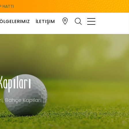
 HATTI
ÖLGELERIMIZ
İLETIŞIM
 Kapıları
ri, Bahçe Kapıları