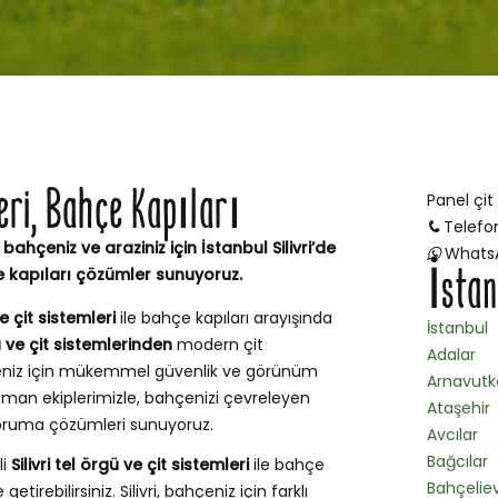
leri, Bahçe Kapıları
Panel çit
Telefo
 bahçeniz ve araziniz için İstanbul Silivri’de
Whats
İstan
e kapıları çözümler sunuyoruz.
ve çit sistemleri
ile bahçe kapıları arayışında
İstanbul
gü ve çit sistemlerinden
modern çit
Adalar
çeniz için mükemmel güvenlik ve görünüm
Arnavutk
uzman ekiplerimizle, bahçenizi çevreleyen
Ataşehir
e koruma çözümleri sunuyoruz.
Avcılar
Bağcılar
li
Silivri tel örgü ve çit sistemleri
ile bahçe
Bahçeliev
etirebilirsiniz. Silivri, bahçeniz için farklı