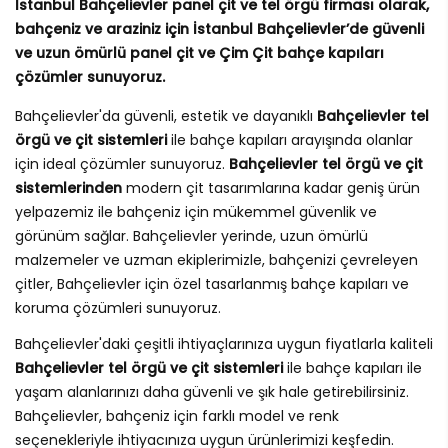
İstanbul Bahçelievler panel çit ve tel örgü firması olarak,
bahçeniz ve araziniz için İstanbul Bahçelievler’de güvenli
ve uzun ömürlü panel çit ve Çim Çit bahçe kapıları
çözümler sunuyoruz.
Bahçelievler'da güvenli, estetik ve dayanıklı
Bahçelievler tel
örgü ve çit sistemleri
ile bahçe kapıları arayışında olanlar
için ideal çözümler sunuyoruz.
Bahçelievler tel örgü ve çit
sistemlerinden
modern çit tasarımlarına kadar geniş ürün
yelpazemiz ile bahçeniz için mükemmel güvenlik ve
görünüm sağlar. Bahçelievler yerinde, uzun ömürlü
malzemeler ve uzman ekiplerimizle, bahçenizi çevreleyen
çitler, Bahçelievler için özel tasarlanmış bahçe kapıları ve
koruma çözümleri sunuyoruz.
Bahçelievler'daki çeşitli ihtiyaçlarınıza uygun fiyatlarla kaliteli
Bahçelievler tel örgü ve çit sistemleri
ile bahçe kapıları ile
yaşam alanlarınızı daha güvenli ve şık hale getirebilirsiniz.
Bahçelievler, bahçeniz için farklı model ve renk
seçenekleriyle ihtiyacınıza uygun ürünlerimizi keşfedin.