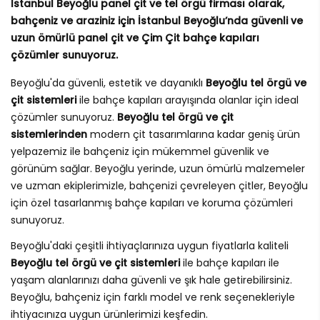
İstanbul Beyoğlu panel çit ve tel örgü firması olarak,
bahçeniz ve araziniz için İstanbul Beyoğlu’nda güvenli ve
uzun ömürlü panel çit ve Çim Çit bahçe kapıları
çözümler sunuyoruz.
Beyoğlu'da güvenli, estetik ve dayanıklı
Beyoğlu tel örgü ve
çit sistemleri
ile bahçe kapıları arayışında olanlar için ideal
çözümler sunuyoruz.
Beyoğlu tel örgü ve çit
sistemlerinden
modern çit tasarımlarına kadar geniş ürün
yelpazemiz ile bahçeniz için mükemmel güvenlik ve
görünüm sağlar. Beyoğlu yerinde, uzun ömürlü malzemeler
ve uzman ekiplerimizle, bahçenizi çevreleyen çitler, Beyoğlu
için özel tasarlanmış bahçe kapıları ve koruma çözümleri
sunuyoruz.
Beyoğlu'daki çeşitli ihtiyaçlarınıza uygun fiyatlarla kaliteli
Beyoğlu tel örgü ve çit sistemleri
ile bahçe kapıları ile
yaşam alanlarınızı daha güvenli ve şık hale getirebilirsiniz.
Beyoğlu, bahçeniz için farklı model ve renk seçenekleriyle
ihtiyacınıza uygun ürünlerimizi keşfedin.