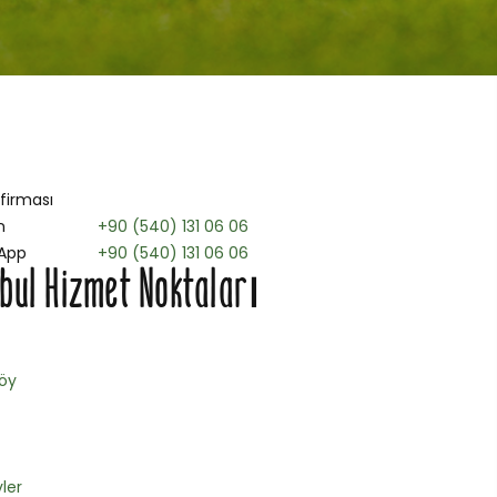
 firması
n
+90 (540) 131 06 06
App
+90 (540) 131 06 06
bul Hizmet Noktaları
öy
ler