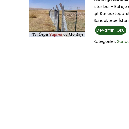
İstanbul – Bahçe ç
çit Sancaktepe İs
Sancaktepe İstanbul
Devamını Oku
Kategoriler:
Sanc