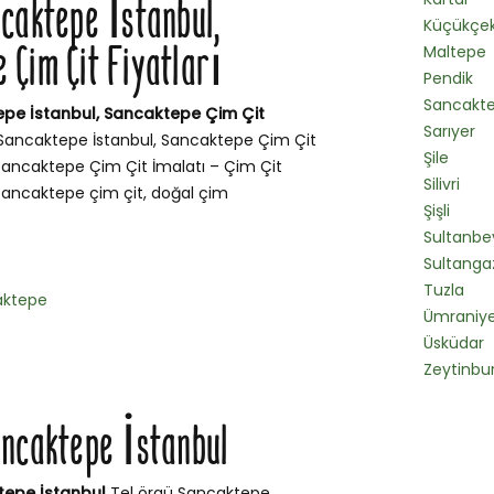
ncaktepe İstanbul,
Küçükçe
 Çim Çit Fiyatları
Maltepe
Pendik
Sancakt
epe İstanbul, Sancaktepe Çim Çit
Sarıyer
Sancaktepe İstanbul, Sancaktepe Çim Çit
Şile
l Sancaktepe Çim Çit İmalatı – Çim Çit
Silivri
l Sancaktepe çim çit, doğal çim
Şişli
Sultanbey
Sultanga
Tuzla
aktepe
Ümraniy
Üsküdar
Zeytinbu
ancaktepe İstanbul
tepe İstanbul
Tel örgü Sancaktepe