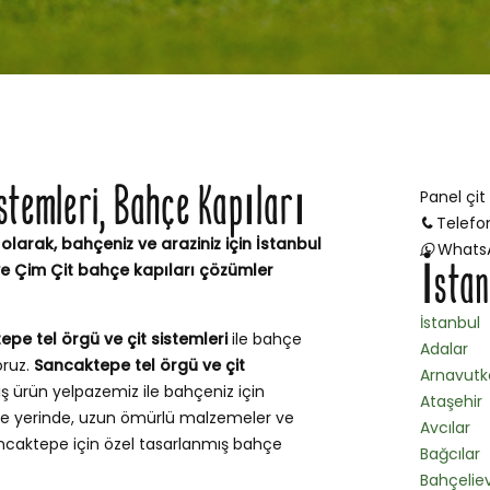
istemleri, Bahçe Kapıları
Panel çit
Telefo
olarak, bahçeniz ve araziniz için İstanbul
Whats
İstan
ve Çim Çit bahçe kapıları çözümler
İstanbul
pe tel örgü ve çit sistemleri
ile bahçe
Adalar
oruz.
Sancaktepe tel örgü ve çit
Arnavutk
ş ürün yelpazemiz ile bahçeniz için
Ataşehir
e yerinde, uzun ömürlü malzemeler ve
Avcılar
ancaktepe için özel tasarlanmış bahçe
Bağcılar
Bahçeliev