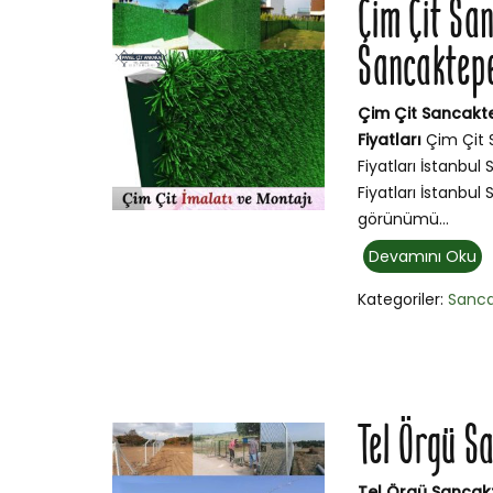
Çim Çit Sa
Sancaktepe
Çim Çit Sancakt
Fiyatları
Çim Çit 
Fiyatları İstanbu
Fiyatları İstanbu
görünümü...
Devamını Oku
Kategoriler:
Sanc
Tel Örgü S
Tel Örgü Sancak