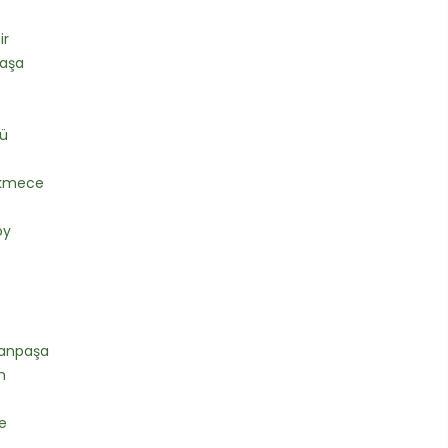
ir
aşa
zü
kmece
öy
anpaşa
n
e