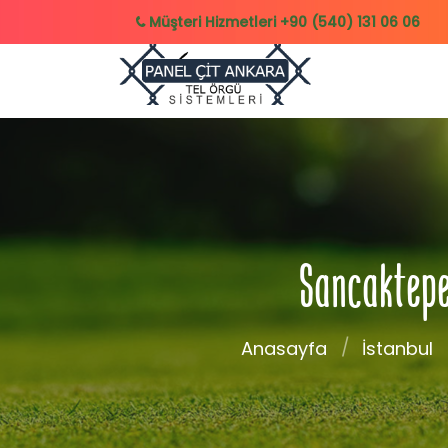
Müşteri Hizmetleri
+90 (540) 131 06 06
Sancaktepe 
Anasayfa
İstanbul