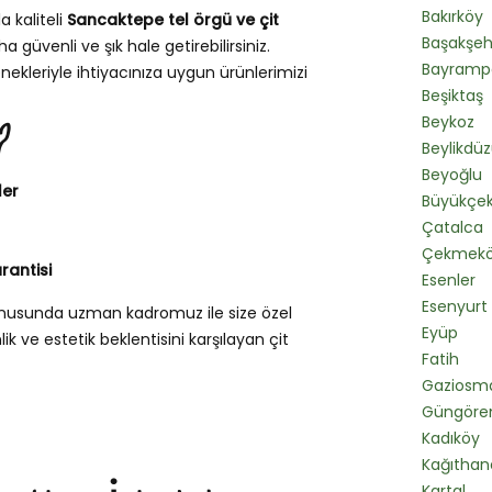
Bakırköy
a kaliteli
Sancaktepe tel örgü ve çit
Başakşeh
a güvenli ve şık hale getirebilirsiniz.
Bayramp
ekleriyle ihtiyacınıza uygun ürünlerimizi
Beşiktaş
Beykoz
?
Beylikdü
Beyoğlu
ler
Büyükçe
Çatalca
Çekmek
rantisi
Esenler
Esenyurt
onusunda uzman kadromuz ile size özel
Eyüp
k ve estetik beklentisini karşılayan çit
Fatih
Gaziosm
Güngöre
Kadıköy
Kağıthan
Kartal