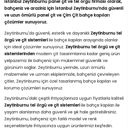
İstanbul Zeytinburnu panel çit ve tel örgü firması olarak,
bahçeniz ve araziniz için İstanbul Zeytinburnu’nda güvenli
ve uzun ömürlü panel çit ve Çim Çit bahçe kapıları
çözümler sunuyoruz.
Zeytinburnu'da güvenli, estetik ve dayanıklı
Zeytinburnu tel
örgü ve çit sistemleri
ile bahçe kapıları arayışında olanlar
için ideal çözümler sunuyoruz.
Zeytinburnu tel örgü ve çit
sistemlerinden
modern çit tasarımlarına kadar geniş ürün
yelpazemiz ile bahçeniz için mükemmel güvenlik ve
görünüm sağlar. Zeytinburnu yerinde, uzun ömürlü
malzemeler ve uzman ekiplerimizle, bahçenizi çevreleyen
çitler, Zeytinburnu için özel tasarlanmış bahçe kapıları ve
koruma çözümleri sunuyoruz.
Zeytinburnu'daki çeşitli ihtiyaçlarınıza uygun fiyatlarla kaliteli
Zeytinburnu tel örgü ve çit sistemleri
ile bahçe kapıları ile
yaşam alanlarınızı daha güvenli ve şık hale getirebilirsiniz.
Zeytinburnu, bahçeniz için farklı model ve renk
seçenekleriyle ihtiyacınıza uygun ürünlerimizi keşfedin.