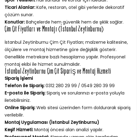
Ticari Alanlar:
Kafe, restoran, otel gibi yerlerde dekoratif
çözüm sunar.
Konutlar:
Bahçelerde hem güvenlik hem de şıklık sağlar.
Çim Çit Fiyatları ve Montajı (İstanbul Zeytinburnu)
İstanbul Zeytinburnu Çim Çit Fiyatları; malzeme kalitesine,
ölçülere ve montaj hizmetine göre değişiklik gösterir.
Genellikle metrekare bazlı hesaplama yapılır. Profesyonel
montaj ekibi ile hizmet sunulmalıdır.
İstanbul Zeytinburnu Çim Çit Sipariş ve Montaj Hizmeti
Sipariş İşlemi
Telefon ile Sipariş:
0312 280 29 99 / 0549 280 39 99
E-posta ile Sipariş:
Sipariş ve sorularınızı e-posta yoluyla
iletebilirsiniz.
Online Sipariş:
Web sitesi üzerinden form doldurarak sipariş
verilebilir.
Montaj Uygulaması (İstanbul Zeytinburnu)
Keşif Hizmeti:
Montaj öncesi alan analizi yapılır.
Profesyonel Montaj:
Alanında uzman ekip tarafından