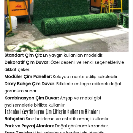
Standart Çim Çit:
En yaygın kullanılan modeldir.
Dekoratif Çim Duvar:
Özel desenli ve renkli seçenekleriyle
dikkat çeker.
Modüler Çim Paneller:
Kolayca monte edilip sökülebilir.
Dikey Bahçe Çim Duvar:
Bitkilerle entegre edilerek doğal
görünüm sunar.
Kombinasyon Çim Duvar:
Ahşap ve metal gibi
malzemelerle birlikte kullanılır.
İstanbul Zeytinburnu Çim Çitlerin Kullanım Alanları
Bahçeler:
Sınır belirleme ve estetik amaçlı kullanılır.
Park ve Peyzaj Alanları:
Doğal görünüm kazandırır.
Spor Tesisleri:
Halı sahalar ve kortlar için idealdir.