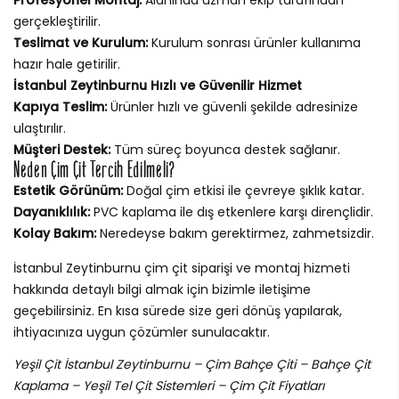
gerçekleştirilir.
Teslimat ve Kurulum:
Kurulum sonrası ürünler kullanıma
hazır hale getirilir.
İstanbul Zeytinburnu Hızlı ve Güvenilir Hizmet
Kapıya Teslim:
Ürünler hızlı ve güvenli şekilde adresinize
ulaştırılır.
Müşteri Destek:
Tüm süreç boyunca destek sağlanır.
Neden Çim Çit Tercih Edilmeli?
Estetik Görünüm:
Doğal çim etkisi ile çevreye şıklık katar.
Dayanıklılık:
PVC kaplama ile dış etkenlere karşı dirençlidir.
Kolay Bakım:
Neredeyse bakım gerektirmez, zahmetsizdir.
İstanbul Zeytinburnu çim çit siparişi ve montaj hizmeti
hakkında detaylı bilgi almak için bizimle iletişime
geçebilirsiniz. En kısa sürede size geri dönüş yapılarak,
ihtiyacınıza uygun çözümler sunulacaktır.
Yeşil Çit İstanbul Zeytinburnu – Çim Bahçe Çiti – Bahçe Çit
Kaplama – Yeşil Tel Çit Sistemleri – Çim Çit Fiyatları