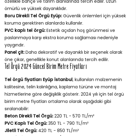
özellikle bahçe ve tarım alanlarında tercih edilir. Uzun
ömürlü ve yüksek dayanıklıdır.
Boru Direkli Tel Örgü Eyüp:
Güvenlik önlemleri için yüksek
koruma gerektiren alanlarda kullanılır.
PVC kaplı tel örgü:
Estetik açıdan hoş görünmesi ve
paslanmaya karşı ekstra koruma sağlaması nedeniyle
yaygındır.
Panel çit:
Daha dekoratif ve dayanıklı bir seçenek olarak
öne çıkar, genellikle konut alanlarında tercih edilir.
Tel Örgü 2024 Güncel Birim Metre Fiyatları
Tel örgü fiyatları Eyüp İstanbul
, kullanılan malzemenin
kalitesine, telin kalınlığına, kaplama türüne ve montaj
hizmetlerine göre değişiklik gösterir. 2024 yılı için tel örgü
birim metre fiyatları ortalama olarak aşağıdaki gibi
sıralanabilir:
Beton Direkli Tel Örgü:
220 TL - 570 TL/m²
PVC Kaplı Tel Örgü:
350 TL - 790 TL/m²
Jiletli Tel Örgü:
420 TL - 850 TL/m²