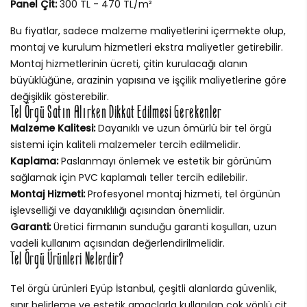
Panel Çit:
300 TL - 470 TL/m²
Bu fiyatlar, sadece malzeme maliyetlerini içermekte olup,
montaj ve kurulum hizmetleri ekstra maliyetler getirebilir.
Montaj hizmetlerinin ücreti, çitin kurulacağı alanın
büyüklüğüne, arazinin yapısına ve işçilik maliyetlerine göre
değişiklik gösterebilir.
Tel Örgü Satın Alırken Dikkat Edilmesi Gerekenler
Malzeme Kalitesi:
Dayanıklı ve uzun ömürlü bir tel örgü
sistemi için kaliteli malzemeler tercih edilmelidir.
Kaplama:
Paslanmayı önlemek ve estetik bir görünüm
sağlamak için PVC kaplamalı teller tercih edilebilir.
Montaj Hizmeti:
Profesyonel montaj hizmeti, tel örgünün
işlevselliği ve dayanıklılığı açısından önemlidir.
Garanti:
Üretici firmanın sunduğu garanti koşulları, uzun
vadeli kullanım açısından değerlendirilmelidir.
Tel Örgü Ürünleri Nelerdir?
Tel örgü ürünleri Eyüp İstanbul, çeşitli alanlarda güvenlik,
sınır belirleme ve estetik amaçlarla kullanılan çok yönlü çit